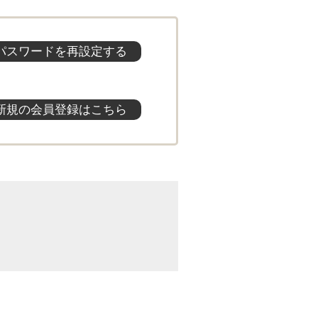
パスワードを再設定する
新規の会員登録はこちら