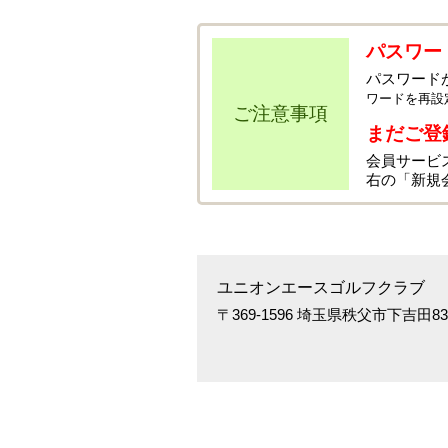
パスワー
パスワード
ワードを再設
ご注意事項
まだご登
会員サービ
右の「新規
ユニオンエースゴルフクラブ
〒369-1596 埼玉県秩父市下吉田8371-