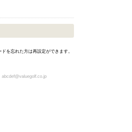
ードを忘れた方は再設定ができます。
bcdef@valuegolf.co.jp