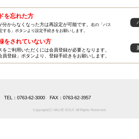
ドを忘れた方
が分からなくなった方は再設定が可能です。
右の「パス
定する」ボタンより設定手続きをお願いします。
録をされていない方
スをご利用いただくには会員登録が必要となります。
会員登録」ボタンより、登録手続きをお願いします。
EL：0763-62-3000 FAX：0763-62-3957
Copyright(C) VALUE GOLF. All Rights Reserved.