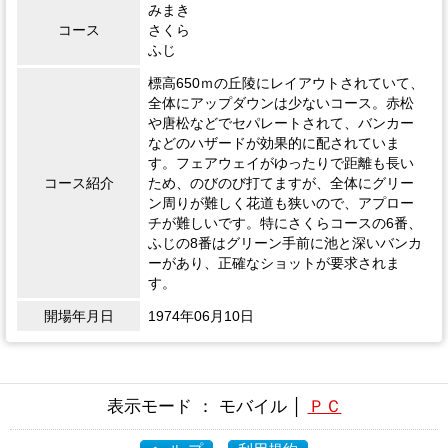
みまき
コース
さくら
ふじ
標高650ｍの丘陵にレイアウトされていて、
全体にアップダウンは少ないコース。赤松
や唐松などでセパレートされて、バンカー
などのハザードが効果的に配されていま
す。フェアウェイがゆったりで距離も長い
コース紹介
ため、のびのび打てますが、全体にグリー
ン周りが難しく花道も狭いので、アプロー
チが難しいです。特にさくらコースの6番、
ふじの8番はグリーン手前に池と深いバンカ
ーがあり、正確なショットが要求されま
す。
開場年月日
1974年06月10日
表示モード ： モバイル │
ＰＣ