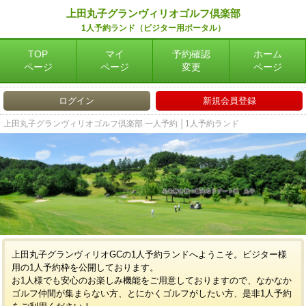
上田丸子グランヴィリオゴルフ倶楽部
1人予約ランド（ビジター用ポータル）
TOP
マイ
予約確認
ホーム
ページ
ページ
変更
ページ
ログイン
新規会員登録
上田丸子グランヴィリオゴルフ倶楽部 一人予約 │1人予約ランド
上田丸子グランヴィリオGCの1人予約ランドへようこそ。ビジター様
用の1人予約枠を公開しております。
お1人様でも安心のお楽しみ機能をご用意しておりますので、なかなか
ゴルフ仲間が集まらない方、とにかくゴルフがしたい方、是非1人予約