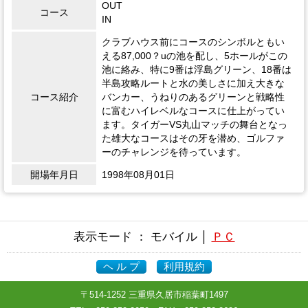
OUT
コース
IN
クラブハウス前にコースのシンボルともい
える87,000？uの池を配し、5ホールがこの
池に絡み、特に9番は浮島グリーン、18番は
半島攻略ルートと水の美しさに加え大きな
コース紹介
バンカー、うねりのあるグリーンと戦略性
に富むハイレベルなコースに仕上がってい
ます。タイガーVS丸山マッチの舞台となっ
た雄大なコースはその牙を潜め、ゴルファ
ーのチャレンジを待っています。
開場年月日
1998年08月01日
表示モード ： モバイル │
ＰＣ
ヘ ル プ
利用規約
〒514-1252 三重県久居市稲葉町1497