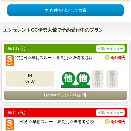
▼ 条件を指定して検索
エクセレントGC伊勢大鷲で予約受付中のプラン
08/10 (月)
早朝／午前スルー
特定日☆早朝スルー・昼食別☆※備考必読
9,490円
IN
07:07
検討中プランへ登録
08/11 (火)
早朝／午前スルー
土日祝 ☆早朝スルー・昼食別☆※備考必読
8,490円