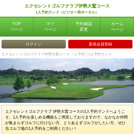
エクセレントゴルフクラブ伊勢大鷲コース
1人予約ランド（ビジター用ポータル）
TOP
マイ
予約確認
ホーム
ページ
ページ
変更
ページ
ログイン
新規会員登録
エクセレントゴルフクラブ伊勢大鷲コース 一人予約 │1人予約ランド
エクセレントゴルフクラブ 伊勢大鷲コースの1人予約ランドへようこ
そ。1人予約を楽しめる機能もご用意しておりますので、なかなか仲間
が集まらずゴルフに行けない方、とりあえずゴルフがしたい方、ぜひ
当ゴルフ場の1人予約をご利用ください！