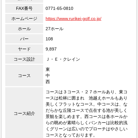
FAX番号
0771-65-0810
ホームページ
https://www.rurikei-golf.co.jp/
ホール
27ホール
パー
108
ヤード
9,897
コース設計
Ｊ・Ｅ・クレイン
東
コース
中
西
コースは３コース・２７ホールあり、東コ
ースは松林に囲まれ 池越えホールもあり
美しくフラットなコース。中コースは、な
だらかな丘陵コースで点在する池が美しく
コース紹介
景観を楽しめます。西コースは各ホールか
らの眺めが素晴らしくバンカーは比較的浅
くグリーンは広いのでプローチはやさしい
コースとなっております。