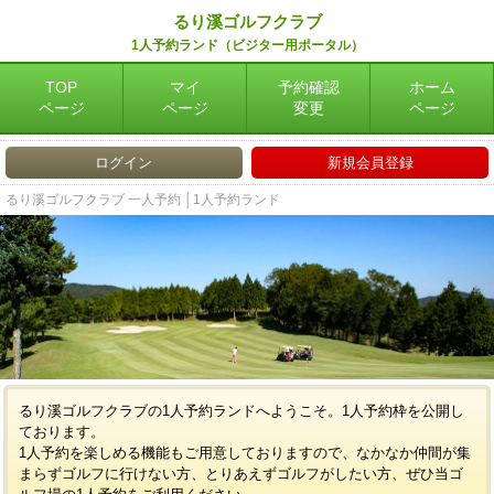
るり溪ゴルフクラブ
1人予約ランド（ビジター用ポータル）
TOP
マイ
予約確認
ホーム
ページ
ページ
変更
ページ
ログイン
新規会員登録
るり溪ゴルフクラブ 一人予約 │1人予約ランド
るり溪ゴルフクラブの1人予約ランドへようこそ。1人予約枠を公開し
ております。
1人予約を楽しめる機能もご用意しておりますので、なかなか仲間が集
まらずゴルフに行けない方、とりあえずゴルフがしたい方、ぜひ当ゴ