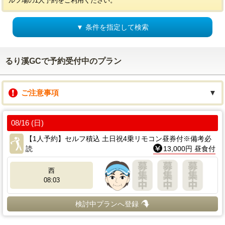
ルフ場の1人予約をご利用ください。
▼ 条件を指定して検索
るり溪GCで予約受付中のプラン
ご注意事項
▼
08/16 (日)
【1人予約】セルフ積込 土日祝4乗リモコン昼券付※備考必
読
13,000円 昼食付
西
08:03
検討中プランへ登録