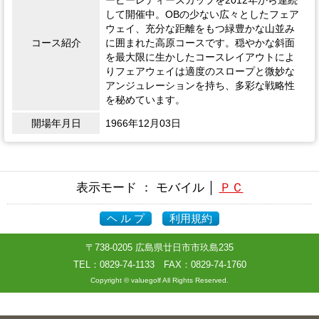
ーピーレディースカップを2012年から連続
して開催中。OBの少ない広々としたフェア
ウェイ、充分な距離をもつ緑豊かな山並み
コース紹介
に囲まれた高原コースです。穏やかな斜面
を最大限に生かしたコースレイアウトによ
りフェアウェイは適度のスロープと微妙な
アンジュレーションを持ち、多彩な戦略性
を秘めています。
開場年月日
1966年12月03日
表示モード ： モバイル │
ＰＣ
ヘ ル プ
利用規約
〒738-0205 広島県廿日市市玖島235
TEL：
0829-74-1133
FAX：0829-74-1760
Copyright © valuegolf All Rights Reserved.