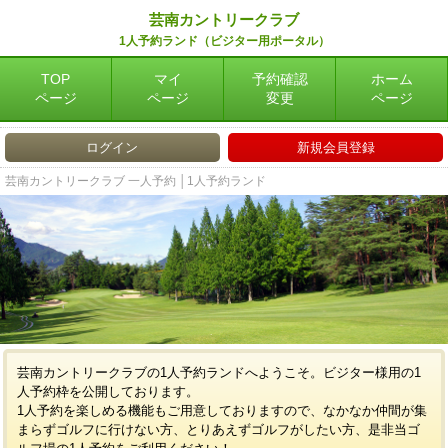
芸南カントリークラブ
1人予約ランド（ビジター用ポータル）
TOP
マイ
予約確認
ホーム
ページ
ページ
変更
ページ
ログイン
新規会員登録
芸南カントリークラブ 一人予約 │1人予約ランド
芸南カントリークラブの1人予約ランドへようこそ。ビジター様用の1
人予約枠を公開しております。
1人予約を楽しめる機能もご用意しておりますので、なかなか仲間が集
まらずゴルフに行けない方、とりあえずゴルフがしたい方、是非当ゴ