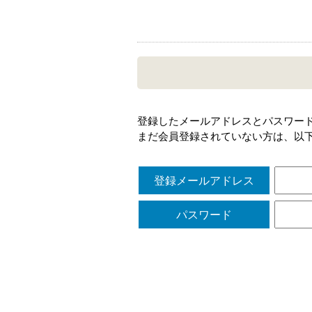
登録したメールアドレスとパスワー
まだ会員登録されていない方は、以
登録メールアドレス
パスワード