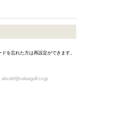
ードを忘れた方は再設定ができます。
bcdef@valuegolf.co.jp