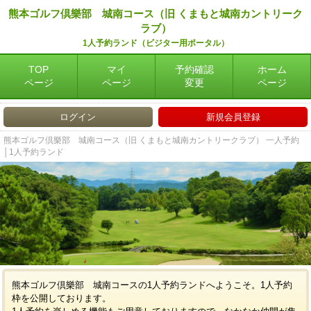
熊本ゴルフ倶樂部 城南コース（旧 くまもと城南カントリーク
ラブ）
1人予約ランド（ビジター用ポータル）
TOP
マイ
予約確認
ホーム
ページ
ページ
変更
ページ
ログイン
新規会員登録
熊本ゴルフ倶樂部 城南コース（旧 くまもと城南カントリークラブ） 一人予約
│1人予約ランド
熊本ゴルフ倶樂部 城南コースの1人予約ランドへようこそ。1人予約
枠を公開しております。