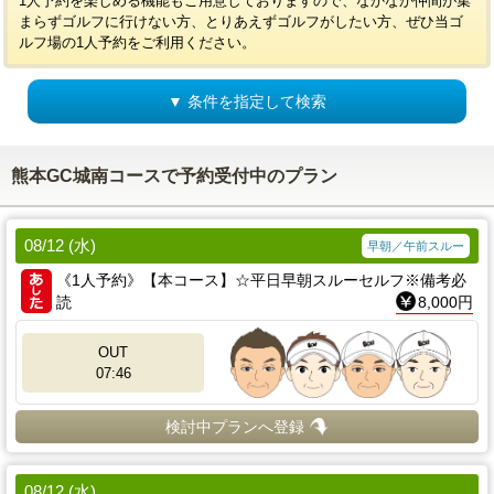
1人予約を楽しめる機能もご用意しておりますので、なかなか仲間が集
まらずゴルフに行けない方、とりあえずゴルフがしたい方、ぜひ当ゴ
ルフ場の1人予約をご利用ください。
▼ 条件を指定して検索
熊本GC城南コースで予約受付中のプラン
08/12 (水)
早朝／午前スルー
《1人予約》【本コース】☆平日早朝スルーセルフ※備考必
読
8,000円
OUT
07:46
検討中プランへ登録
08/12 (水)