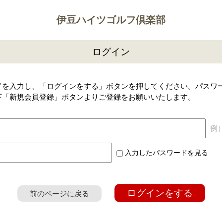
伊豆ハイツゴルフ倶楽部
ログイン
ドを入力し、「ログインをする」ボタンを押してください。パスワ
下「新規会員登録」ボタンよりご登録をお願いいたします。
例）a
入力したパスワードを見る
ログインをする
前のページに戻る