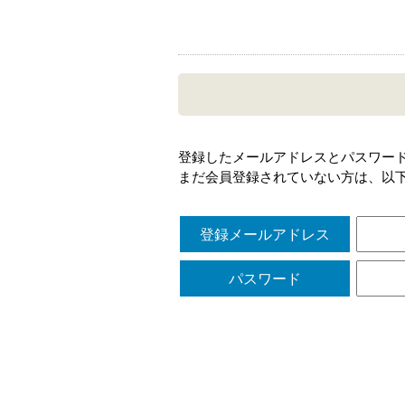
登録したメールアドレスとパスワー
まだ会員登録されていない方は、以
登録メールアドレス
パスワード