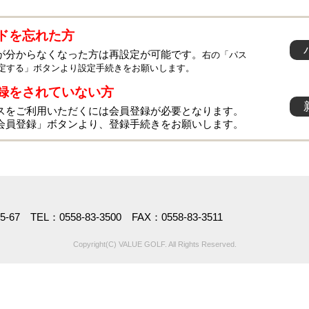
ドを忘れた方
が分からなくなった方は再設定が可能です。
右の「パス
定する」ボタンより設定手続きをお願いします。
録をされていない方
スをご利用いただくには会員登録が必要となります。
会員登録」ボタンより、登録手続きをお願いします。
7 TEL：0558-83-3500 FAX：0558-83-3511
Copyright(C) VALUE GOLF. All Rights Reserved.