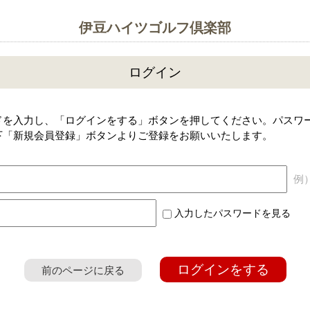
伊豆ハイツゴルフ倶楽部
ログイン
ドを入力し、「ログインをする」ボタンを押してください。パスワ
下「新規会員登録」ボタンよりご登録をお願いいたします。
例）a
入力したパスワードを見る
ログインをする
前のページに戻る