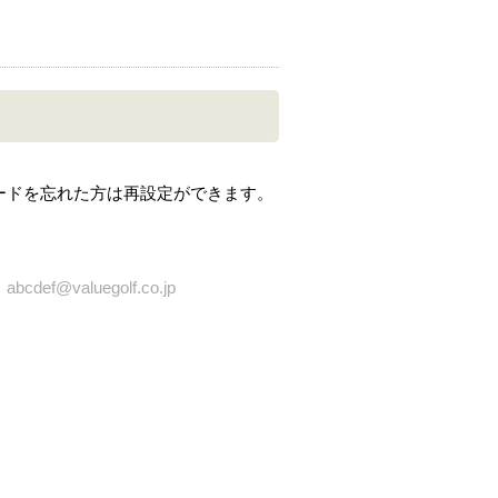
ードを忘れた方は再設定ができます。
bcdef@valuegolf.co.jp