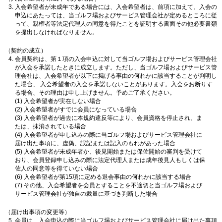
入会希望者が未成年である場合には、入会希望者は、前項に加えて、入会の
申込にあたっては、当ゴルフ場およびサービス管理会社が定めるところに従
って、親権者等法定代理人の同意を得たことを証明する書面その他必要書類
を提出しなければなりません。
（契約の成立）
会員契約は、第１項の入会申込に対して当ゴルフ場およびサービス管理会社
が入会を承諾したときに成立します。ただし、当ゴルフ場およびサービス管
理会社は、入会希望者が以下に掲げる事由の何れかに該当することが判明し
た場合、 入会希望者の入会を承諾しないことがあります。入会をお断りす
る場合、その理由は申し上げません。予めご了承ください。
(1) 入会希望者が実在しない場合
(2) 入会希望者がすでに会員になっている場合
(3) 入会希望者が過去に本規約違反等により、会員資格を停止され、ま
たは、抹消されている場合
(4) 入会希望者が申し込みの際に当ゴルフ場およびサービス管理会社に
届け出た事項に、虚偽、誤記または記入のもれがあった場合
(5) 入会希望者が未成年者か、後見開始または保佐開始の審判を受けて
おり、会員登録申し込みの際に法定代理人または成年後見人もしくは保
佐人の同意等を得ていない場合
(6) 入会希望者が第15項に定める退会事由の何れかに該当する場合
(7) その他、入会希望者を会員とすることを不適切と当ゴルフ場および
サービス管理会社が独自の裁量に基づき判断した場合
（届け出事項の変更等）
会員は、入会申込の際に当ゴルフ場およびサービス管理会社に届け出た事項