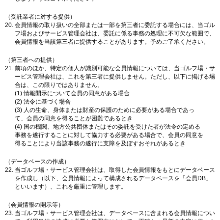
（受託業者に対する提供）
会員情報の取り扱いの全部または一部を第三者に委託する場合には、当ゴル
フ場およびサービス管理会社は、委託に係る事務の処理に不可欠な範囲で、
会員情報を当該第三者に提供することがあります。予めご了承ください。
（第三者への提供）
前項のほか、特定の個人が識別可能な会員情報については、当ゴルフ場・サ
ービス管理会社は、これを第三者に提供しません。ただし、以下に掲げる場
合は、この限りではありません。
(1) 情報開示について会員の同意がある場合
(2) 法令に基づく場合
(3) 人の生命、身体または財産の保護のために必要がある場合であっ
て、会員の同意を得ることが困難であるとき
(4) 国の機関、地方公共団体またはその委託を受けた者が法令の定める
事務を遂行することに対して協力する必要がある場合で、会員の同意を
得ることにより当該事務の遂行に支障を及ぼすおそれがあるとき
（データベースの作成）
当ゴルフ場・サービス管理会社は、取得した会員情報をもとにデータベース
を作成し（以下、会員情報によって構成されるデータベースを「会員DB」
といいます）、これを厳重に管理します。
（会員情報の開示等）
当ゴルフ場・サービス管理会社は、データベースに含まれる会員情報につい