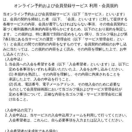
オンライン予約および会員登録サービス 利用・会員規約
当オンライン予約および会員登録サービス（以下「当サービス」といいます）
は、会員の契約を締結した者 （以下、「会員」といいます）に対して提供する
各種サービスの内容、会員が遵守しなければならない事項、 その他会員契約に
基づく権利義務の具体的内容を明らかにするため、以下のとおり規約を制定し
ます。 この規約は、特に書面で別段の定めをしない限り、当ゴルフ場および第
7条1項にある当サービスの運営・管理会社（以下「サービス管理会社」とい
う）と会員との間での契約の内容をなすものです。会員契約の締結のお申し込
みに当たっては、この規約の内容をよく読み、その内容を理解した上で、お申
し込みください。
（入会申込）
当会員への入会を希望する者（以下「入会希望者」といいます）は、以下に
定める各事項をいずれも承諾いただいた上、入会をお申し込みください。
(1) 本規約を熟読し、その内容を理解し、その内容に拘束されることを
承諾した上で、入会の申込を行うこと。
(2) 氏名、電話番号、電子メールアドレス、その他入会のために必要な
ものとして会員登録画面において当ゴルフ場およびサービス管理会社が
定める事項について、正確な内容を当ゴルフ場・サービス管理会社に届
け出ること。
（入会申込の完了）
入会申込は、当サービスの入会申込用フォームを利用して行ってください。
入会希望者は、これらに、自ら必要事項を入力または記入してください。
（入会希望者が未成年である場合）