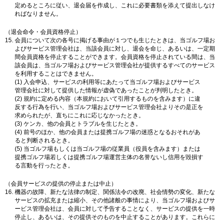
定めるところに従い、退会届を作成し、これに必要書類を添えて提出しなけ
ればなりません。
（退会命令・会員資格停止）
会員について次の各号に掲げる事由が１つでも生じたときは、当ゴルフ場お
よびサービス管理会社は、当該会員に対し、退会を命じ、あるいは、一定期
間会員資格を停止することができます。会員資格を停止されている間は、当
該会員は、当ゴルフ場およびサービス管理会社が提供するすべてのサービス
を利用することはできません。
(1) 入会申込、サービスの利用等にあたって当ゴルフ場およびサービス
管理会社に対して提供した情報が虚偽であったことが判明したとき。
(2) 規約に定める内容（本規約において引用するものを含みます）に違
反する行為を行い、当ゴルフ場およびサービス管理会社よりその是正を
求められたが、直ちにこれに応じなかったとき。
(3) ケンカ、他の会員とトラブルを生じたとき。
(4) 前号のほか、他の会員または提携ゴルフ場の迷惑となるおそれがあ
ると判断されるとき。
(5) 当ゴルフ場もしくは当ゴルフ場の従業員（役員を含みます）または
提携ゴルフ場若しくは提携ゴルフ場運営主体の名誉ないし信用を毀損す
る言動を行ったとき。
（会員サービスの提供の停止または中止）
機器の故障、新たな法律の制定、関係法令の改廃、社会情勢の変化、新たな
サービスの拡充または縮小、その他諸般の事情により、当ゴルフ場およびサ
ービス管理会社は、会員に対して予告することなく、サービスの提供を一時
停止し、あるいは、その提供そのものを中止することがあります。これらに