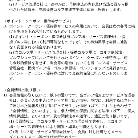
(2)サービス管理会社は、速やかに、予約申込の内容及び当該会員から提
供された情報を、当該提携ゴルフ場運営主体に伝達（転送）します。
（ポイント・クーポン・優待券サービス）
ポイント・クーポン・優待券サービスの利用において、会員は次の各号に掲
げる事項を予め承諾しているものとします。
(1) ポイント・クーポン・優待券は当ゴルフ場・サービス管理会社・提
携ゴルフ場において利用可能なものですが、その有効期限は会員に通告
なく変更される場合があります。
(2) 当ゴルフ場・サービス管理会社・提携ゴルフ場に・ゴルフ練習場・
ゴルフショップにおいて発行されたポイント・クーポン・優待券は、何
ら金銭的価値を有せず、退会等の場合においても当ゴルフ場・サービス
管理会社・提携ゴルフ場・ゴルフ練習場・ゴルフショップは発行された
ポイント・クーポン・優待券に対して金銭的保証は行わないものとしま
す。
（会員情報の取り扱い）
会員情報の取り扱いは、以下の通りです。当ゴルフ場およびサービス管理会
社は、会員が入会申込に当たって届け出た情報、並びに、利用するに当たっ
て届け出た情報及び利用に伴って発生した情報（以下、これらを合わせて
「会員情報」といいます）を、個人情報の保護に関する法律（以下、「個人
情報保護法」といいます）及び関係法令を遵守し、適正に取り扱います。
(1) 会員情報は、当ゴルフ場・サービス管理会社で共有し、当ゴルフ
場・サービス管理会社により閲覧・編集が可能となります。
(2) 当ゴルフ場・サービス管理会社から、会員に対し許可なくメール、
ダイレクトメール等の送付が行われます。