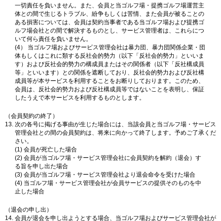
一切責任を負いません。また、会員と当ゴルフ場・提携ゴルフ場運営主
体との間で生じるトラブル、紛争もしくは苦情、また会員が被ることの
ある損害については、会員は契約当事者である当ゴルフ場および提携ゴ
ルフ場会社との間で解決するものとし、サービス管理者は、これらにつ
いて何ら責任を負いません。
(4） 当ゴルフ場およびサービス管理会社は暴力団、暴力団関係企業・団
体もしくはこれに類する反社会的勢力（以下「反社会的勢力」といいま
す）および反社会的勢力の構成員またはその関係者（以下「反社構成員
等」といいます）との関係を遮断しており、反社会的勢力および反社構
成員等が本サービスを利用することをお断りしております。このため、
会員は、反社会的勢力および反社構成員等ではないことを表明し、保証
したうえで本サービスを利用するものとします。
（会員契約の終了）
次の各号に掲げる事由が生じた場合には、当該会員と当ゴルフ場・サービス
管理会社との間の会員契約は、将来に向かって終了します。予めご了承くだ
さい。
(1) 会員が死亡した場合
(2) 会員が当ゴルフ場・サービス管理会社に会員契約を解約（退会）す
る旨を申し出た場合
(3) 会員が当ゴルフ場・サービス管理会社より退会命令を受けた場合
(4) 当ゴルフ場・サービス管理会社が会員サービスの提供そのものを中
止した場合
（退会の申し出）
会員が退会を申し出ようとする場合、当ゴルフ場およびサービス管理会社が