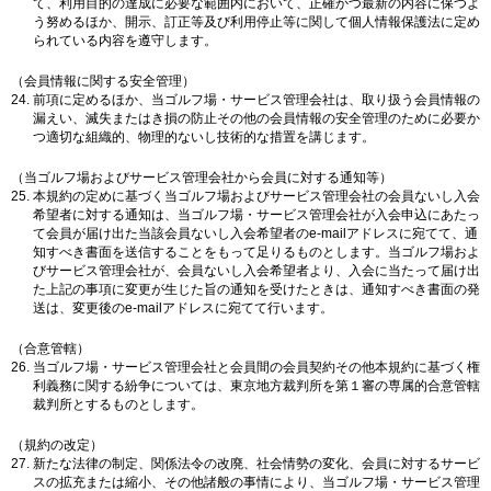
て、利用目的の達成に必要な範囲内において、正確かつ最新の内容に保つよ
う努めるほか、開示、訂正等及び利用停止等に関して個人情報保護法に定め
られている内容を遵守します。
（会員情報に関する安全管理）
前項に定めるほか、当ゴルフ場・サービス管理会社は、取り扱う会員情報の
漏えい、滅失またはき損の防止その他の会員情報の安全管理のために必要か
つ適切な組織的、物理的ないし技術的な措置を講じます。
（当ゴルフ場およびサービス管理会社から会員に対する通知等）
本規約の定めに基づく当ゴルフ場およびサービス管理会社の会員ないし入会
希望者に対する通知は、当ゴルフ場・サービス管理会社が入会申込にあたっ
て会員が届け出た当該会員ないし入会希望者のe-mailアドレスに宛てて、通
知すべき書面を送信することをもって足りるものとします。当ゴルフ場およ
びサービス管理会社が、会員ないし入会希望者より、入会に当たって届け出
た上記の事項に変更が生じた旨の通知を受けたときは、通知すべき書面の発
送は、変更後のe-mailアドレスに宛てて行います。
（合意管轄）
当ゴルフ場・サービス管理会社と会員間の会員契約その他本規約に基づく権
利義務に関する紛争については、東京地方裁判所を第１審の専属的合意管轄
裁判所とするものとします。
（規約の改定）
新たな法律の制定、関係法令の改廃、社会情勢の変化、会員に対するサービ
スの拡充または縮小、その他諸般の事情により、当ゴルフ場・サービス管理