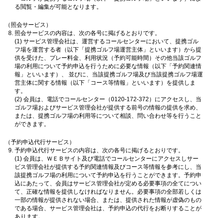
る閲覧・編集が可能となります。
（照会サービス）
照会サービスの内容は、次の各号に掲げるとおりです。
(1) サービス管理会社は、運営するコールセンターにおいて、提携ゴル
フ場を運営する者（以下「提携ゴルフ場運営主体」といいます）から提
供を受けた、プレー料金、利用状況（予約可能時間）その他当該ゴルフ
場の利用について予約申込を行うために必要な情報（以下「予約関連情
報」といいます）、 並びに、当該提携ゴルフ場及び当該提携ゴルフ場運
営主体に関する情報（以下「コース等情報」といいます）を提供しま
す。
(2) 会員は、電話でコールセンター（0120-172-372）にアクセスし、当
ゴルフ場およびサービス管理会社が提供する前号の情報の提供を求め、
または、提携ゴルフ場の利用等について相談、問い合わせ等を行うこと
ができます。
（予約申込代行サービス）
予約申込代行サービスの内容は、次の各号に掲げるとおりです。
(1) 会員は、ＷＥＢサイト及び電話でコールセンターにアクセスしサー
ビス管理会社が提供する予約関連情報及びコース等情報を参考にし、当
該提携ゴルフ場の利用について予約申込を行うことができます。予約申
込にあたって、会員はサービス管理会社が定める必要事項の全てについ
て、正確な情報を提供しなければなりません。必要事項の全部若しくは
一部の情報が提供されない場合、または、提供された情報が虚偽のもの
である場合、サービス管理会社は、予約申込の代行をお断りすることが
あります。