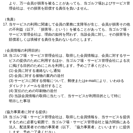
より、万一会員が損害を被ることがあっても、当ゴルフ場およびサービス管
理会社は、その損害を賠償する責任を負いません。
（免責）
当サービスの利用に関連して会員の業務に支障等が生じ、会員が損害その他
の不利益（以下、「損害等」という）を被ることがあっても、当ゴルフ場・
サービス管理会社は、理由の如何を問わず、当該会員に対し、その損害等を
賠償若しくは填補する責任を負わないものとします。
（会員情報の利用目的）
当ゴルフ場・サービス管理会社は、取得した会員情報は、会員に対するサー
ビスの提供のために利用するほか、当ゴルフ場・サービス管理会社による次
に掲げる目的のためにこれを利用します。予めご了承ください。
(1) 会員に対する連絡ないし通知
(2) 会員に対する催物の案内の送付
(3) サービスに関する情報について、郵便またはe-mailにより、いわゆる
ダイレクトメールを送付すること
(4) 宣伝のための印刷物の送付
(5) 当該会員情報の取得に当たって、当サービスが利用目的として特に
明示した事項
（協力事業者に対する提供）
当ゴルフ場・サービス管理会社は、取得した会員情報を、当サービスを提供
するために必要な範囲で、当ゴルフ場・サービス管理会社と協力関係にある
法人、配送業者その他の事業者（以下、「協力事業者」といいます）に提供
します。予めご了承ください。