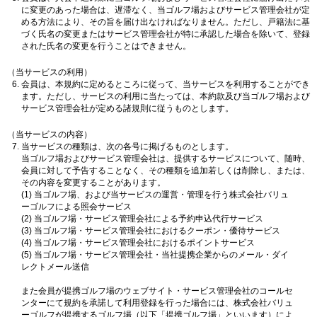
に変更のあった場合は、遅滞なく、当ゴルフ場およびサービス管理会社が定
める方法により、その旨を届け出なければなりません。ただし、戸籍法に基
づく氏名の変更またはサービス管理会社が特に承認した場合を除いて、登録
された氏名の変更を行うことはできません。
（当サービスの利用）
会員は、本規約に定めるところに従って、当サービスを利用することができ
ます。ただし、サービスの利用に当たっては、本約款及び当ゴルフ場および
サービス管理会社が定める諸規則に従うものとします。
（当サービスの内容）
当サービスの種類は、次の各号に掲げるものとします。
当ゴルフ場およびサービス管理会社は、提供するサービスについて、随時、
会員に対して予告することなく、その種類を追加若しくは削除し、または、
その内容を変更することがあります。
(1) 当ゴルフ場、および当サービスの運営・管理を行う株式会社バリュ
ーゴルフによる照会サービス
(2) 当ゴルフ場・サービス管理会社による予約申込代行サービス
(3) 当ゴルフ場・サービス管理会社におけるクーポン・優待サービス
(4) 当ゴルフ場・サービス管理会社におけるポイントサービス
(5) 当ゴルフ場・サービス管理会社・当社提携企業からのメール・ダイ
レクトメール送信
また会員が提携ゴルフ場のウェブサイト・サービス管理会社のコールセ
ンターにて規約を承諾して利用登録を行った場合には、株式会社バリュ
ーゴルフが提携するゴルフ場（以下「提携ゴルフ場」といいます）によ