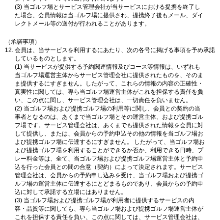
(3) 当ゴルフ場とサービス管理会社が当サービスにおける提携を終了し
た場合、会員情報は当ゴルフ場に提供され、提携終了後もメール、ダイ
レクトメール等の送付が行われることがあります。
（承諾事項）
会員は、当サービスを利用するにあたり、次の各号に掲げる事項を予め承諾
しているものとします。
(1) 当サービスが提供する予約関連情報及びコース等情報は、いずれも
当ゴルフ場運営主体からサービス管理会社に提供されたものを、そのま
ま提供するにすぎません。したがって、これらの情報の内容の正確性・
真実性に関しては、専ら当ゴルフ場運営主体がこれを担保する責任を負
い、この点に関し、サービス管理会社は、一切責任を負いません。
(2) 当ゴルフ場および提携ゴルフ場の利用等に関し、会員との契約の当
事者となるのは、あくまで当ゴルフ場とその運営主体、および提携ゴル
フ場です。サービス管理会社は、あくまでも提供された情報を会員に対
して提供し、または、会員からの予約申込その他の情報を当ゴルフ場お
よび提携ゴルフ場に伝達するにすぎません。 したがって、当ゴルフ場お
よび提携ゴルフ場を利用することができるか否か、利用できる日時、プ
レー料金等は、全て、当ゴルフ場および提携ゴルフ場運営主体と予約申
込を行った会員との間の合意（契約）によって決定されます。サービス
管理会社は、会員からの予約申し込みを受け、当ゴルフ場および提携ゴ
ルフ場の運営主体に伝達するにとどまるものであり、会員からの予約申
込に対して承諾する立場にはありません。
(3) 当ゴルフ場および提携ゴルフ場が利用者に提供するサービスの内
容・品質等に関しても、専ら当ゴルフ場および提携ゴルフ場運営主体が
これを担保する責任を負い、この点に関しては、サービス管理会社は、