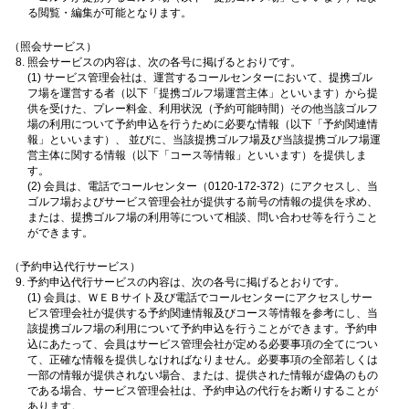
る閲覧・編集が可能となります。
（照会サービス）
照会サービスの内容は、次の各号に掲げるとおりです。
(1) サービス管理会社は、運営するコールセンターにおいて、提携ゴル
フ場を運営する者（以下「提携ゴルフ場運営主体」といいます）から提
供を受けた、プレー料金、利用状況（予約可能時間）その他当該ゴルフ
場の利用について予約申込を行うために必要な情報（以下「予約関連情
報」といいます）、 並びに、当該提携ゴルフ場及び当該提携ゴルフ場運
営主体に関する情報（以下「コース等情報」といいます）を提供しま
す。
(2) 会員は、電話でコールセンター（0120-172-372）にアクセスし、当
ゴルフ場およびサービス管理会社が提供する前号の情報の提供を求め、
または、提携ゴルフ場の利用等について相談、問い合わせ等を行うこと
ができます。
（予約申込代行サービス）
予約申込代行サービスの内容は、次の各号に掲げるとおりです。
(1) 会員は、ＷＥＢサイト及び電話でコールセンターにアクセスしサー
ビス管理会社が提供する予約関連情報及びコース等情報を参考にし、当
該提携ゴルフ場の利用について予約申込を行うことができます。予約申
込にあたって、会員はサービス管理会社が定める必要事項の全てについ
て、正確な情報を提供しなければなりません。必要事項の全部若しくは
一部の情報が提供されない場合、または、提供された情報が虚偽のもの
である場合、サービス管理会社は、予約申込の代行をお断りすることが
あります。