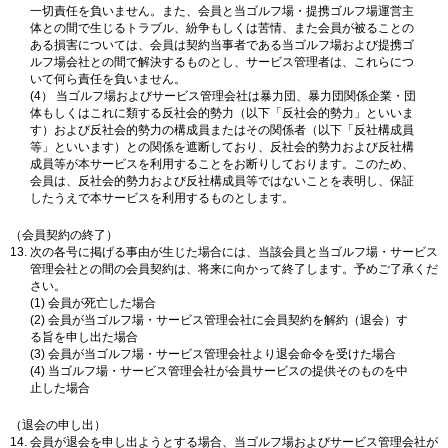
一切責任を負いません。また、会員と当ゴルフ場・提携ゴルフ場運営主
体との間で生じるトラブル、紛争もしくは苦情、また会員が被ることの
ある損害については、会員は契約当事者である当ゴルフ場および提携ゴ
ルフ場会社との間で解決するものとし、サービス管理者は、これらにつ
いて何ら責任を負いません。
(4） 当ゴルフ場およびサービス管理会社は暴力団、暴力団関係企業・団
体もしくはこれに類する反社会的勢力（以下「反社会的勢力」といいま
す）および反社会的勢力の構成員またはその関係者（以下「反社構成員
等」といいます）との関係を遮断しており、反社会的勢力および反社構
成員等が本サービスを利用することをお断りしております。このため、
会員は、反社会的勢力および反社構成員等ではないことを表明し、保証
したうえで本サービスを利用するものとします。
（会員契約の終了）
次の各号に掲げる事由が生じた場合には、当該会員と当ゴルフ場・サービス
管理会社との間の会員契約は、将来に向かって終了します。予めご了承くだ
さい。
(1) 会員が死亡した場合
(2) 会員が当ゴルフ場・サービス管理会社に会員契約を解約（退会）す
る旨を申し出た場合
(3) 会員が当ゴルフ場・サービス管理会社より退会命令を受けた場合
(4) 当ゴルフ場・サービス管理会社が会員サービスの提供そのものを中
止した場合
（退会の申し出）
会員が退会を申し出ようとする場合、当ゴルフ場およびサービス管理会社が