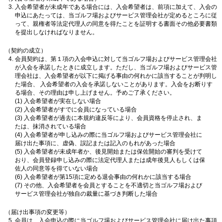
入会希望者が未成年である場合には、入会希望者は、前項に加えて、入会の
申込にあたっては、当ゴルフ場およびサービス管理会社が定めるところに従
って、親権者等法定代理人の同意を得たことを証明する書面その他必要書類
を提出しなければなりません。
（契約の成立）
会員契約は、第１項の入会申込に対して当ゴルフ場およびサービス管理会社
が入会を承諾したときに成立します。ただし、当ゴルフ場およびサービス管
理会社は、入会希望者が以下に掲げる事由の何れかに該当することが判明し
た場合、 入会希望者の入会を承諾しないことがあります。入会をお断りす
る場合、その理由は申し上げません。予めご了承ください。
(1) 入会希望者が実在しない場合
(2) 入会希望者がすでに会員になっている場合
(3) 入会希望者が過去に本規約違反等により、会員資格を停止され、ま
たは、抹消されている場合
(4) 入会希望者が申し込みの際に当ゴルフ場およびサービス管理会社に
届け出た事項に、虚偽、誤記または記入のもれがあった場合
(5) 入会希望者が未成年者か、後見開始または保佐開始の審判を受けて
おり、会員登録申し込みの際に法定代理人または成年後見人もしくは保
佐人の同意等を得ていない場合
(6) 入会希望者が第15項に定める退会事由の何れかに該当する場合
(7) その他、入会希望者を会員とすることを不適切と当ゴルフ場および
サービス管理会社が独自の裁量に基づき判断した場合
（届け出事項の変更等）
会員は、入会申込の際に当ゴルフ場およびサービス管理会社に届け出た事項