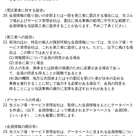
（受託業者に対する提供）
会員情報の取り扱いの全部または一部を第三者に委託する場合には、当ゴル
フ場およびサービス管理会社は、委託に係る事務の処理に不可欠な範囲で、
会員情報を当該第三者に提供することがあります。予めご了承ください。
（第三者への提供）
前項のほか、特定の個人が識別可能な会員情報については、当ゴルフ場・サ
ービス管理会社は、これを第三者に提供しません。ただし、以下に掲げる場
合は、この限りではありません。
(1) 情報開示について会員の同意がある場合
(2) 法令に基づく場合
(3) 人の生命、身体または財産の保護のために必要がある場合であっ
て、会員の同意を得ることが困難であるとき
(4) 国の機関、地方公共団体またはその委託を受けた者が法令の定める
事務を遂行することに対して協力する必要がある場合で、会員の同意を
得ることにより当該事務の遂行に支障を及ぼすおそれがあるとき
（データベースの作成）
当ゴルフ場・サービス管理会社は、取得した会員情報をもとにデータベース
を作成し（以下、会員情報によって構成されるデータベースを「会員DB」
といいます）、これを厳重に管理します。
（会員情報の開示等）
当ゴルフ場・サービス管理会社は、データベースに含まれる会員情報につい