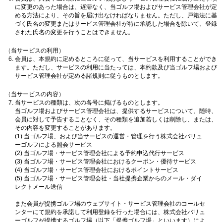
に変更のあった場合は、遅滞なく、当ゴルフ場およびサービス管理会社が定
める方法により、その旨を届け出なければなりません。ただし、戸籍法に基
づく氏名の変更またはサービス管理会社が特に承認した場合を除いて、登録
された氏名の変更を行うことはできません。
（当サービスの利用）
会員は、本規約に定めるところに従って、当サービスを利用することができ
ます。ただし、サービスの利用に当たっては、本約款及び当ゴルフ場および
サービス管理会社が定める諸規則に従うものとします。
（当サービスの内容）
当サービスの種類は、次の各号に掲げるものとします。
当ゴルフ場およびサービス管理会社は、提供するサービスについて、随時、
会員に対して予告することなく、その種類を追加若しくは削除し、または、
その内容を変更することがあります。
(1) 当ゴルフ場、および当サービスの運営・管理を行う株式会社バリュ
ーゴルフによる照会サービス
(2) 当ゴルフ場・サービス管理会社による予約申込代行サービス
(3) 当ゴルフ場・サービス管理会社におけるクーポン・優待サービス
(4) 当ゴルフ場・サービス管理会社におけるポイントサービス
(5) 当ゴルフ場・サービス管理会社・当社提携企業からのメール・ダイ
レクトメール送信
また会員が提携ゴルフ場のウェブサイト・サービス管理会社のコールセ
ンターにて規約を承諾して利用登録を行った場合には、株式会社バリュ
ーゴルフが提携するゴルフ場（以下「提携ゴルフ場」といいます）によ