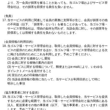
より、万一会員が損害を被ることがあっても、当ゴルフ場およびサービス管
理会社は、その損害を賠償する責任を負いません。
（免責）
当サービスの利用に関連して会員の業務に支障等が生じ、会員が損害その他
の不利益（以下、「損害等」という）を被ることがあっても、当ゴルフ場・
サービス管理会社は、理由の如何を問わず、当該会員に対し、その損害等を
賠償若しくは填補する責任を負わないものとします。
（会員情報の利用目的）
当ゴルフ場・サービス管理会社は、取得した会員情報は、会員に対するサー
ビスの提供のために利用するほか、当ゴルフ場・サービス管理会社による次
に掲げる目的のためにこれを利用します。予めご了承ください。
(1) 会員に対する連絡ないし通知
(2) 会員に対する催物の案内の送付
(3) サービスに関する情報について、郵便またはe-mailにより、いわゆる
ダイレクトメールを送付すること
(4) 宣伝のための印刷物の送付
(5) 当該会員情報の取得に当たって、当サービスが利用目的として特に
明示した事項
（協力事業者に対する提供）
当ゴルフ場・サービス管理会社は、取得した会員情報を、当サービスを提供
するために必要な範囲で、当ゴルフ場・サービス管理会社と協力関係にある
法人、配送業者その他の事業者（以下、「協力事業者」といいます）に提供
します。予めご了承ください。