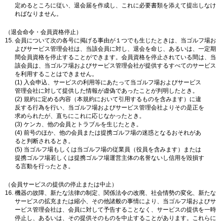
定めるところに従い、退会届を作成し、これに必要書類を添えて提出しなけ
ればなりません。
（退会命令・会員資格停止）
会員について次の各号に掲げる事由が１つでも生じたときは、当ゴルフ場お
よびサービス管理会社は、当該会員に対し、退会を命じ、あるいは、一定期
間会員資格を停止することができます。会員資格を停止されている間は、当
該会員は、当ゴルフ場およびサービス管理会社が提供するすべてのサービス
を利用することはできません。
(1) 入会申込、サービスの利用等にあたって当ゴルフ場およびサービス
管理会社に対して提供した情報が虚偽であったことが判明したとき。
(2) 規約に定める内容（本規約において引用するものを含みます）に違
反する行為を行い、当ゴルフ場およびサービス管理会社よりその是正を
求められたが、直ちにこれに応じなかったとき。
(3) ケンカ、他の会員とトラブルを生じたとき。
(4) 前号のほか、他の会員または提携ゴルフ場の迷惑となるおそれがあ
ると判断されるとき。
(5) 当ゴルフ場もしくは当ゴルフ場の従業員（役員を含みます）または
提携ゴルフ場若しくは提携ゴルフ場運営主体の名誉ないし信用を毀損す
る言動を行ったとき。
（会員サービスの提供の停止または中止）
機器の故障、新たな法律の制定、関係法令の改廃、社会情勢の変化、新たな
サービスの拡充または縮小、その他諸般の事情により、当ゴルフ場およびサ
ービス管理会社は、会員に対して予告することなく、サービスの提供を一時
停止し、あるいは、その提供そのものを中止することがあります。これらに