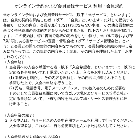
オンライン予約および会員登録サービス 利用・会員規約
当オンライン予約および会員登録サービス（以下「当サービス」といいます）
は、会員の契約を締結した者 （以下、「会員」といいます）に対して提供する
各種サービスの内容、会員が遵守しなければならない事項、 その他会員契約に
基づく権利義務の具体的内容を明らかにするため、以下のとおり規約を制定し
ます。 この規約は、特に書面で別段の定めをしない限り、当ゴルフ場および第
7条1項にある当サービスの運営・管理会社（以下「サービス管理会社」とい
う）と会員との間での契約の内容をなすものです。会員契約の締結のお申し込
みに当たっては、この規約の内容をよく読み、その内容を理解した上で、お申
し込みください。
（入会申込）
当会員への入会を希望する者（以下「入会希望者」といいます）は、以下に
定める各事項をいずれも承諾いただいた上、入会をお申し込みください。
(1) 本規約を熟読し、その内容を理解し、その内容に拘束されることを
承諾した上で、入会の申込を行うこと。
(2) 氏名、電話番号、電子メールアドレス、その他入会のために必要な
ものとして会員登録画面において当ゴルフ場およびサービス管理会社が
定める事項について、正確な内容を当ゴルフ場・サービス管理会社に届
け出ること。
（入会申込の完了）
入会申込は、当サービスの入会申込用フォームを利用して行ってください。
入会希望者は、これらに、自ら必要事項を入力または記入してください。
（入会希望者が未成年である場合）