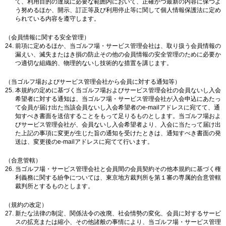
て、利用目的の達成に必要な範囲内において、正確かつ最新の内容に保つよ
う努めるほか、開示、訂正等及び利用停止等に関して個人情報保護法に定め
られている内容を遵守します。
（会員情報に関する安全管理）
前項に定めるほか、当ゴルフ場・サービス管理会社は、取り扱う会員情報の
漏えい、滅失またはき損の防止その他の会員情報の安全管理のために必要か
つ適切な組織的、物理的ないし技術的な措置を講じます。
（当ゴルフ場およびサービス管理会社から会員に対する通知等）
本規約の定めに基づく当ゴルフ場およびサービス管理会社の会員ないし入会
希望者に対する通知は、当ゴルフ場・サービス管理会社が入会申込にあたっ
て会員が届け出た当該会員ないし入会希望者のe-mailアドレスに宛てて、通
知すべき書面を送信することをもって足りるものとします。当ゴルフ場およ
びサービス管理会社が、会員ないし入会希望者より、入会に当たって届け出
た上記の事項に変更が生じた旨の通知を受けたときは、通知すべき書面の発
送は、変更後のe-mailアドレスに宛てて行います。
（合意管轄）
当ゴルフ場・サービス管理会社と会員間の会員契約その他本規約に基づく権
利義務に関する紛争については、東京地方裁判所を第１審の専属的合意管轄
裁判所とするものとします。
（規約の改定）
新たな法律の制定、関係法令の改廃、社会情勢の変化、会員に対するサービ
スの拡充または縮小、その他諸般の事情により、当ゴルフ場・サービス管理