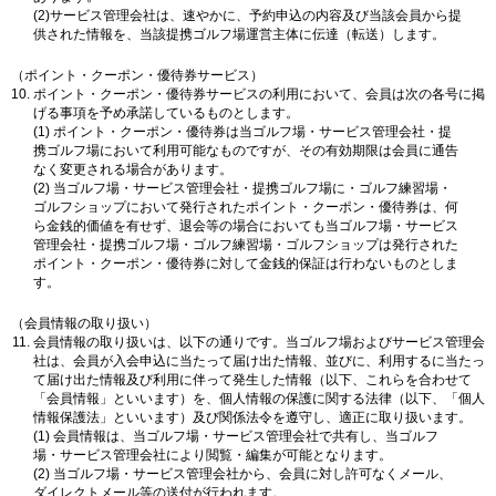
(2)サービス管理会社は、速やかに、予約申込の内容及び当該会員から提
供された情報を、当該提携ゴルフ場運営主体に伝達（転送）します。
（ポイント・クーポン・優待券サービス）
ポイント・クーポン・優待券サービスの利用において、会員は次の各号に掲
げる事項を予め承諾しているものとします。
(1) ポイント・クーポン・優待券は当ゴルフ場・サービス管理会社・提
携ゴルフ場において利用可能なものですが、その有効期限は会員に通告
なく変更される場合があります。
(2) 当ゴルフ場・サービス管理会社・提携ゴルフ場に・ゴルフ練習場・
ゴルフショップにおいて発行されたポイント・クーポン・優待券は、何
ら金銭的価値を有せず、退会等の場合においても当ゴルフ場・サービス
管理会社・提携ゴルフ場・ゴルフ練習場・ゴルフショップは発行された
ポイント・クーポン・優待券に対して金銭的保証は行わないものとしま
す。
（会員情報の取り扱い）
会員情報の取り扱いは、以下の通りです。当ゴルフ場およびサービス管理会
社は、会員が入会申込に当たって届け出た情報、並びに、利用するに当たっ
て届け出た情報及び利用に伴って発生した情報（以下、これらを合わせて
「会員情報」といいます）を、個人情報の保護に関する法律（以下、「個人
情報保護法」といいます）及び関係法令を遵守し、適正に取り扱います。
(1) 会員情報は、当ゴルフ場・サービス管理会社で共有し、当ゴルフ
場・サービス管理会社により閲覧・編集が可能となります。
(2) 当ゴルフ場・サービス管理会社から、会員に対し許可なくメール、
ダイレクトメール等の送付が行われます。