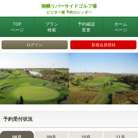
南幌リバーサイドゴルフ場
ビジター様 予約カレンダー
TOP
プラン
予約確認
ホーム
ページ
検索
変更
ページ
ログイン
新規会員登録
予約受付状況
08月
09月
10月
11月