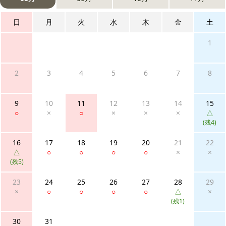
日
月
火
水
木
金
土
1
2
3
4
5
6
7
8
9
10
11
12
13
14
15
○
×
○
×
×
×
△
(残4)
16
17
18
19
20
21
22
△
○
○
○
○
×
×
(残5)
23
24
25
26
27
28
29
×
○
○
○
○
△
×
(残1)
30
31