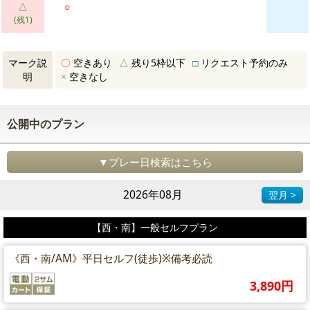
△
○
(残1)
マーク説
〇
空きあり
△
残り5枠以下
□
リクエスト予約のみ
明
×
空きなし
公開中のプラン
▼プレー日検索はこちら
2026年08月
翌月 >
【西・南】一般セルフプラン
《西・南/AM》平日セルフ(徒歩)※備考必読
3,890円