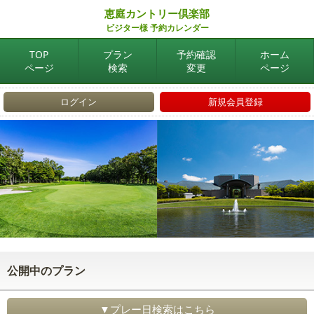
恵庭カントリー倶楽部
ビジター様 予約カレンダー
TOP
プラン
予約確認
ホーム
ページ
検索
変更
ページ
ログイン
新規会員登録
公開中のプラン
▼プレー日検索はこちら