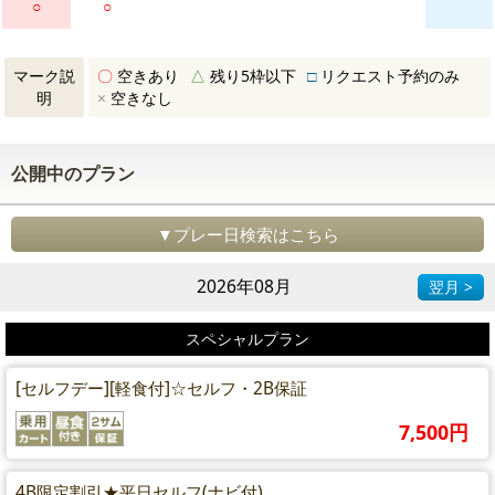
○
○
マーク説
〇
空きあり
△
残り5枠以下
□
リクエスト予約のみ
明
×
空きなし
公開中のプラン
▼プレー日検索はこちら
2026年08月
翌月 >
スペシャルプラン
[セルフデー][軽食付]☆セルフ・2B保証
7,500円
4B限定割引★平日セルフ(ナビ付)