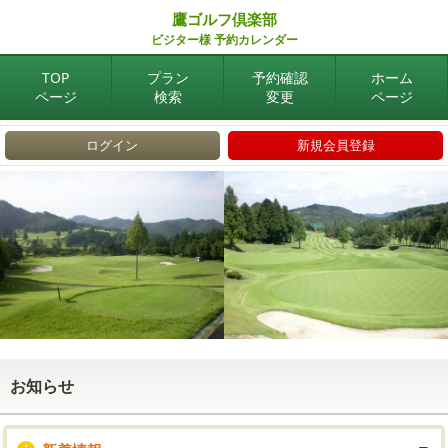
鷹ゴルフ倶楽部
ビジター様 予約カレンダー
TOP
プラン
予約確認
ホーム
ページ
検索
変更
ページ
ログイン
新規会員登録
お知らせ