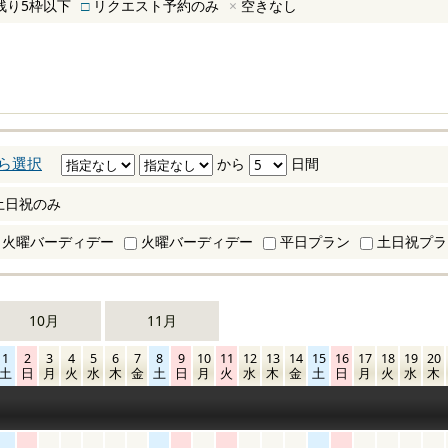
残り5枠以下
□
リクエスト予約のみ
×
空きなし
ら選択
から
日間
土日祝のみ
火曜バーディデー
火曜バーディデー
平日プラン
土日祝プラ
10月
11月
1
2
3
4
5
6
7
8
9
10
11
12
13
14
15
16
17
18
19
20
土
日
月
火
水
木
金
土
日
月
火
水
木
金
土
日
月
火
水
木