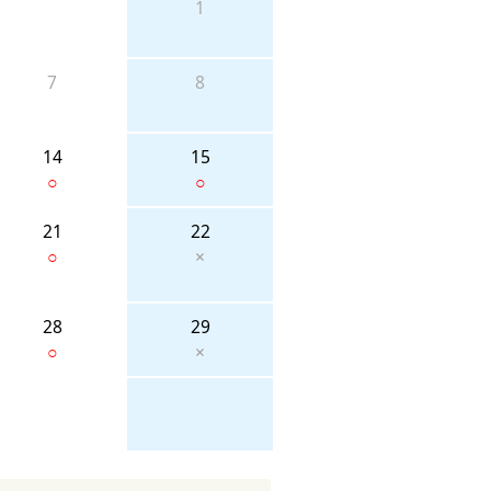
1
7
8
14
15
○
○
21
22
○
×
28
29
○
×