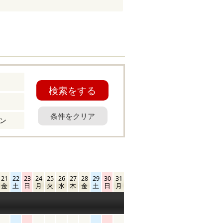
検索をする
条件をクリア
ン
21
22
23
24
25
26
27
28
29
30
31
金
土
日
月
火
水
木
金
土
日
月