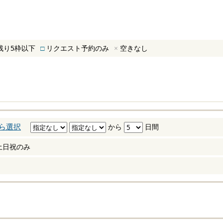
残り5枠以下
□
リクエスト予約のみ
×
空きなし
ら選択
から
日間
土日祝のみ