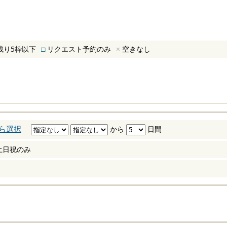
残り5枠以下
□
リクエスト予約のみ
×
空きなし
ら選択
から
日間
土日祝のみ