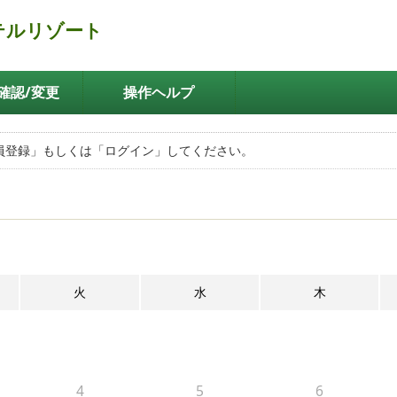
テルリゾート
確認/変更
操作ヘルプ
員登録」もしくは「ログイン」してください。
火
水
木
4
5
6