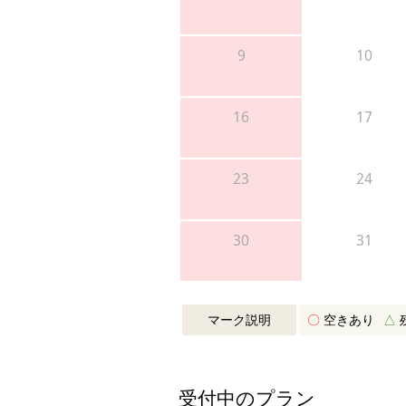
9
10
16
17
23
24
30
31
マーク説明
〇
空きあり
△
受付中のプラン