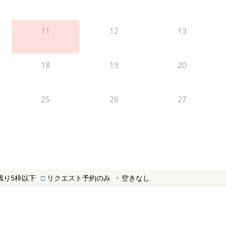
11
12
13
18
19
20
25
26
27
残り5枠以下
□
リクエスト予約のみ
×
空きなし