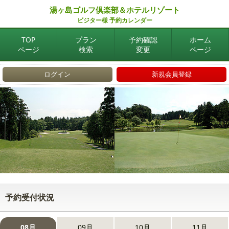
湯ヶ島ゴルフ倶楽部＆ホテルリゾート
ビジター様 予約カレンダー
TOP
プラン
予約確認
ホーム
ページ
検索
変更
ページ
ログイン
新規会員登録
予約受付状況
08月
09月
10月
11月