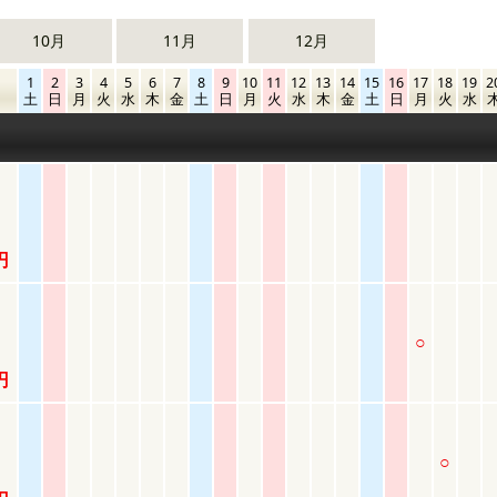
10月
11月
12月
1
2
3
4
5
6
7
8
9
10
11
12
13
14
15
16
17
18
19
2
土
日
月
火
水
木
金
土
日
月
火
水
木
金
土
日
月
火
水
円
○
円
○