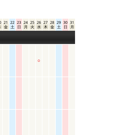
0
21
22
23
24
25
26
27
28
29
30
31
木
金
土
日
月
火
水
木
金
土
日
月
○