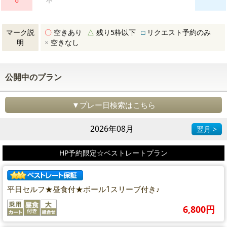
○
不
マーク説
〇
空きあり
△
残り5枠以下
□
リクエスト予約のみ
明
×
空きなし
公開中のプラン
▼プレー日検索はこちら
2026年08月
翌月 >
HP予約限定☆ベストレートプラン
平日セルフ★昼食付★ボール1スリーブ付き♪
6,800円