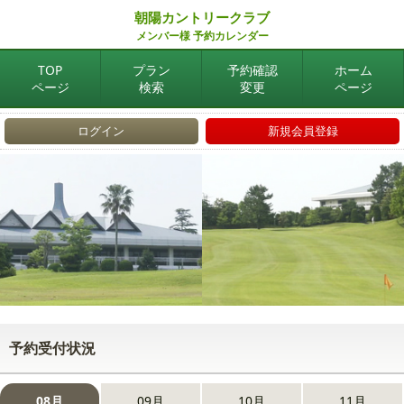
朝陽カントリークラブ
メンバー様 予約カレンダー
TOP
プラン
予約確認
ホーム
ページ
検索
変更
ページ
ログイン
新規会員登録
予約受付状況
08月
09月
10月
11月