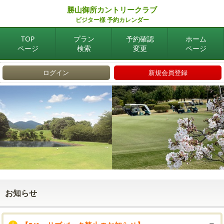
勝山御所カントリークラブ
ビジター様 予約カレンダー
TOP
プラン
予約確認
ホーム
ページ
検索
変更
ページ
ログイン
新規会員登録
お知らせ