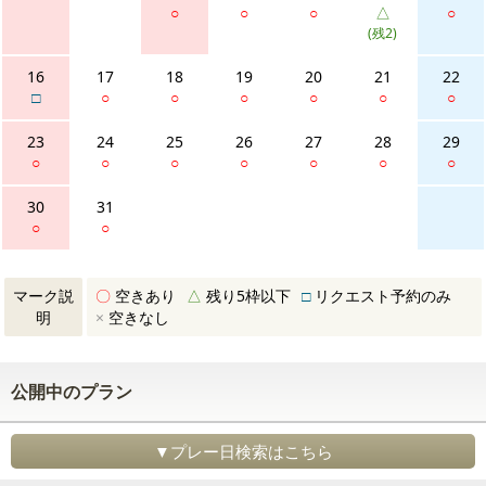
○
○
○
△
○
(残2)
16
17
18
19
20
21
22
□
○
○
○
○
○
○
23
24
25
26
27
28
29
○
○
○
○
○
○
○
30
31
○
○
マーク説
〇
空きあり
△
残り5枠以下
□
リクエスト予約のみ
明
×
空きなし
公開中のプラン
▼プレー日検索はこちら