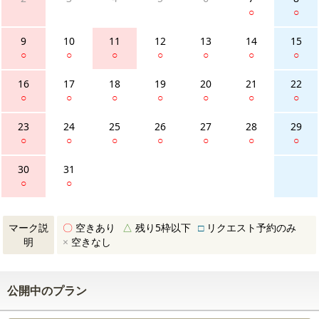
○
○
9
10
11
12
13
14
15
○
○
○
○
○
○
○
16
17
18
19
20
21
22
○
○
○
○
○
○
○
23
24
25
26
27
28
29
○
○
○
○
○
○
○
30
31
○
○
マーク説
〇
空きあり
△
残り5枠以下
□
リクエスト予約のみ
明
×
空きなし
公開中のプラン