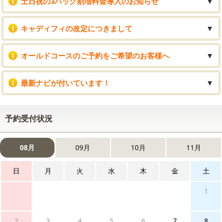
土日祝の3バッグ割増料金導入のお知らせ
▼
キャディフィの改定につきまして
▼
オールドコースのご予約をご希望のお客様へ
▼
最新ナビが付いています！
▼
予約受付状況
08月
09月
10月
11月
日
月
火
水
木
金
土
1
2
3
4
5
6
7
8