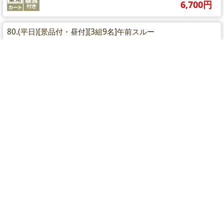
6,700円
80.(平日)[景品付・昼付][3組9名]午前スルー
6,700円
73.（平日）[景品付・昼食付][3組9名]午後スルー※備考
6,700円
75.（平日）[景品付・昼食付][3組9名]休憩有※備考必読
6,700円
75.（平日）[景品付・昼食付][3組9名]午後スルー※備考
6,700円
【2組6名以上～】コンペプラン