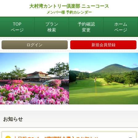
大村湾カントリー倶楽部 ニューコース
メンバー様 予約カレンダー
TOP
プラン
予約確認
ホーム
ページ
検索
変更
ページ
ログイン
新規会員登録
お知らせ