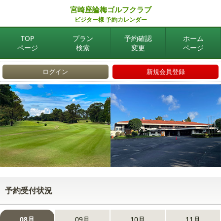
宮崎座論梅ゴルフクラブ
ビジター様 予約カレンダー
TOP
プラン
予約確認
ホーム
ページ
検索
変更
ページ
ログイン
新規会員登録
予約受付状況
08月
09月
10月
11月