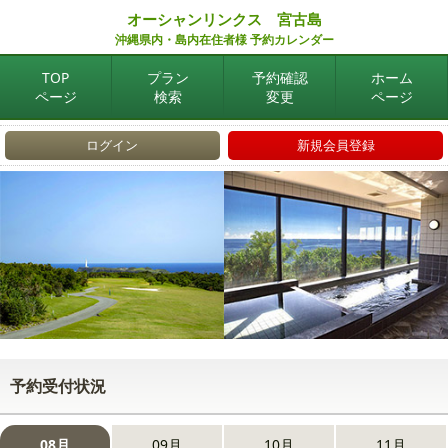
オーシャンリンクス 宮古島
沖縄県内・島内在住者様 予約カレンダー
TOP
プラン
予約確認
ホーム
ページ
検索
変更
ページ
ログイン
新規会員登録
予約受付状況
08月
09月
10月
11月