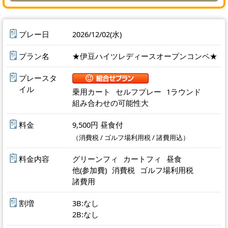
プレー日
2026/12/02(
水
)
プラン名
★伊豆ハイツレディースオープンコンペ★
プレースタ
イル
乗用カート
セルフプレー
1ラウンド
組み合わせの可能性大
料金
9,500円 昼食付
（消費税 / ゴルフ場利用税 / 諸費用込）
料金内容
グリーンフィ
カートフィ
昼食
他(参加費)
消費税
ゴルフ場利用税
諸費用
割増
3B:なし
2B:なし