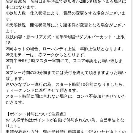
※定員80名 ※前日正午時点で参加者が2組5名様を下回る場合は
中止になります。
※参加人数・仕入状況により、賞品の変更をする場合がございま
す。
※天候状況・開催状況等により諸条件が変更となる場合がござい
ます。
競技内容：新ぺリア方式・前半9H集計/ダブルパーカット・上限
18
※同ネットの場合、ローハンディ上位 年齢上位順となります。
※使用ティーは、赤マークからとなります。
※前半9H終了時マスター室前にて、スコア確認をお願い致しま
す。
※プレー時間の30分前までには受付を終えて頂きますようお願い
致します。
速やかなプレー進行の為、スタート時間10分前になりましたら、
ティーグランドに進行させて頂きます。
スタート時間に間に合わない場合は、コンペ不参加とさせていた
だきます。
【ポイント付与について注意点】
お1人様予約はポイントが自動で付与されない為、自己申告とな
ります。
申請が必要な方は、朝の受付時に申請書をご記入いただきますの