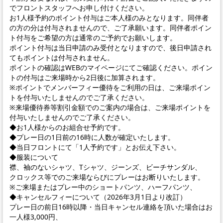
でフロントスタッフへお申し付けください。
お1人様予約のポイント付与はご本人様のみとなります。同伴者
の方の分は付与されませんので、ご了承願います。同伴者ポイン
ト付与をご希望の方は通常のご予約でお願いします。
ポイント付与は当日申請のみ受付となりますので、後日申請され
てもポイントは付与されません。
ポイントの確認はWEBのマイページにてご確認ください。ポイン
トの付与はご来場時から2日後に加算されます。
※ポイントでメンバーフィー優待をご利用の日は、ご来場ポイン
トを付与いたしませんのでご了承ください。
※来場優待券等割引金額でのご案内の場合は、ご来場ポイントを
付与いたしませんのでご了承ください。
◆お1人様からのお組合せ予約です。
◆プレー日の1日前の16時に人数が確定いたします。
◆当日フロントにて「1人予約です」とお伝え下さい。
◆服装について
襟、袖のないシャツ、Tシャツ、ジーンズ、ビーチサンダル、
クロックス等でのご来場ならびにプレーはお断りいたします。
※ご来場またはプレー中のショートパンツ、ハーフパンツ、
◆キャンセルフィーについて（2026年3月1日より改訂）
プレー日の前日16時以降・当日キャンセル連絡を頂いた場合はお
一人様3,000円、