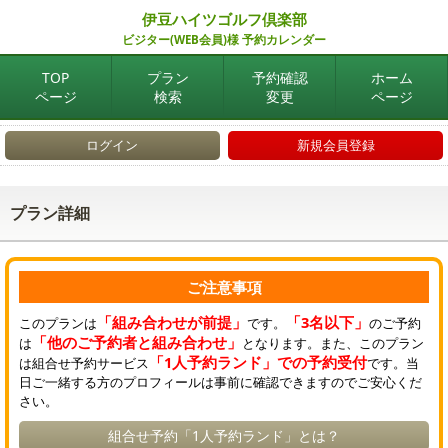
伊豆ハイツゴルフ倶楽部
ビジター(WEB会員)様 予約カレンダー
TOP
プラン
予約確認
ホーム
ページ
検索
変更
ページ
ログイン
新規会員登録
プラン詳細
ご注意事項
「組み合わせが前提」
「3名以下」
このプランは
です。
のご予約
「他のご予約者と組み合わせ」
は
となります。また、このプラン
「1人予約ランド」での予約受付
は組合せ予約サービス
です。当
日ご一緒する方のプロフィールは事前に確認できますのでご安心くだ
さい。
組合せ予約「1人予約ランド」とは？