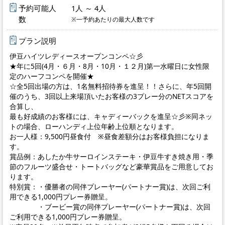
予約可能人
1人 ～ 4人
数
※一予約あたりの最大人数です
プラン説明
伊豆ハイツレディースオープンコンペ☆彡
★年に5回(4月・６月・8月・10月・１２月)第一水曜日に女性限
定のハーフコンペを開催★
☆全5回出場の方は、1名無料招待券を進呈！！さらに、年5回開
催のうち、3回以上来場頂いたお客様の3プレー分のNETスコアを
合算し、
最も好成績のお客様には、キャディーバックを進呈☆彡※同ネッ
トの場合、ローハンディ上位年齢上位順となります。
お一人様：9,500円昼食付 ※昼食差額分はお客様負担になりま
す。
賞品例：あしたか牛サーロインステーキ・伊豆牛すき焼き用・季
節のフルーツ盛合せ・トートバッグなど豪華賞品をご用意してお
ります。
特別賞：・優勝者の同伴プレーヤー(パートナー賞)は、次回ご利
用できる1,000円プレー券贈呈。
・ブービー賞の同伴プレーヤー(パートナー賞)は、次回
ご利用できる1,000円プレー券贈呈。