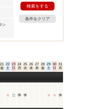
検索をする
条件をクリア
ラン
21
22
23
24
25
26
27
28
29
30
31
金
土
日
月
火
水
木
金
土
日
月
○
□
○
○
休
休
休