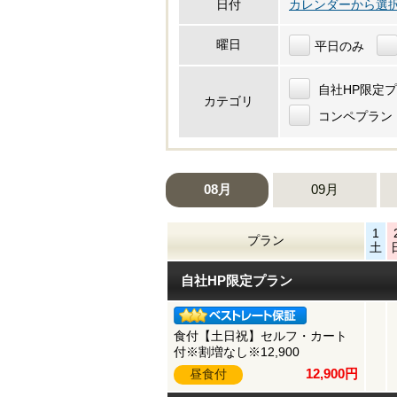
カレンダーから選
日付
曜日
平日のみ
自社HP限定
カテゴリ
コンペプラン
08月
09月
1
プラン
土
自社HP限定プラン
食付【土日祝】セルフ・カート
付※割増なし※12,900
12,900円
昼食付