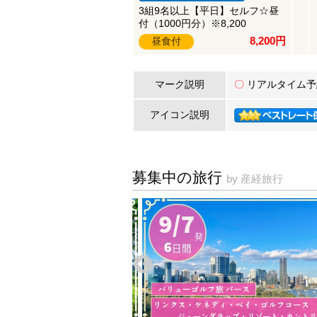
3組9名以上【平日】セルフ☆昼
付（1000円分）※8,200
8,200円
昼食付
マーク説明
〇
リアルタイム予
アイコン説明
募集中の旅行
by 産経旅行