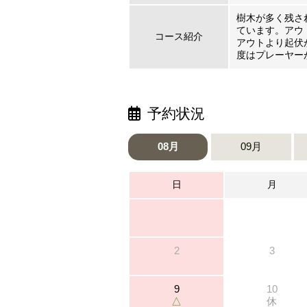
樹木が多く残さ
ています。アウ
コース紹介
アウトより起伏
度はプレーヤー
予約状況
08月
09月
日
月
2
3
9
10
△
休