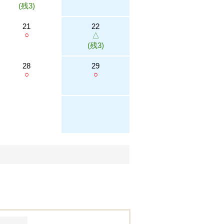
(残3)
21
22
○
△
(残3)
28
29
○
○