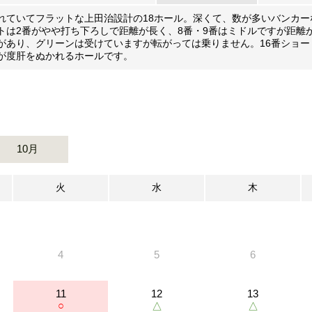
れていてフラットな上田治設計の18ホール。深くて、数が多いバンカ
トは2番がやや打ち下ろしで距離が長く、8番・9番はミドルですが距離
があり、グリーンは受けていますが転がっては乗りません。16番ショ
が度肝をぬかれるホールです。
10月
火
水
木
4
5
6
11
12
13
○
△
△