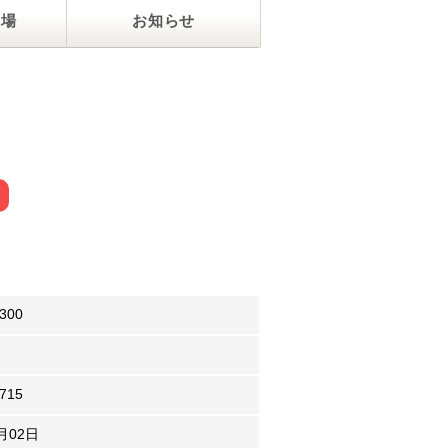
フ場
お知らせ
3300
1715
9月02日