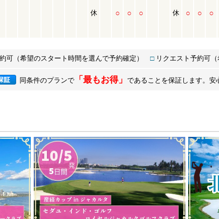
○
○
○
○
○
○
休
休
約可
（希望のスタート時間を選んで予約確定）
□
リクエスト予約可
（
「最もお得」
同条件のプランで
であることを保証します。安