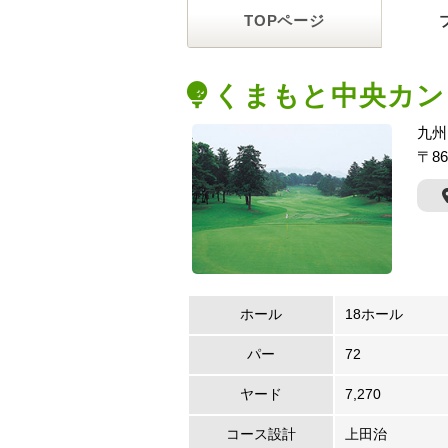
TOPページ
くまもと中央カン
九州
〒8
ホール
18ホール
パー
72
ヤード
7,270
コース設計
上田治