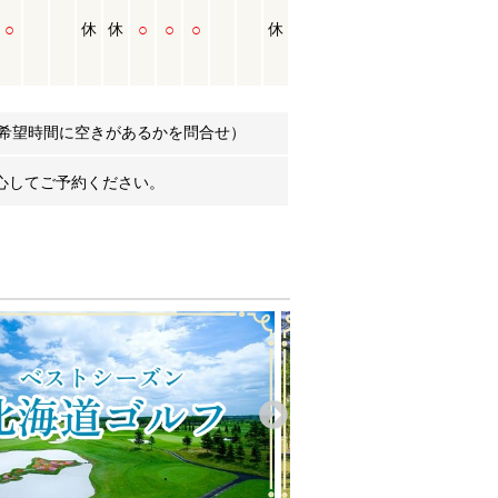
○
○
○
○
休
休
休
希望時間に空きがあるかを問合せ）
心してご予約ください。