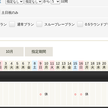
択
から
日間
土日祝のみ
プラン
通常プラン
スループレープラン
0.5ラウンドプ
10月
指定期間
2
3
4
5
6
7
8
9
10
11
12
13
14
15
16
17
18
19
20
日
月
火
水
木
金
土
日
月
火
水
木
金
土
日
月
火
水
木
○
○
○
休
休