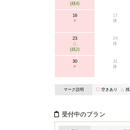
(残4)
16
17
○
休
23
24
△
休
(残2)
30
31
○
休
マーク説明
〇
空きあり
△
残
受付中のプラン