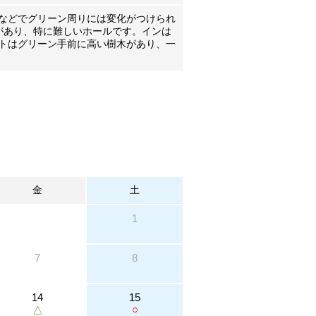
ーなどでグリーン周りには変化がつけられ
があり、特に難しいホールです。インは
ートはグリーン手前に高い樹木があり、一
金
土
1
7
8
14
15
○
△