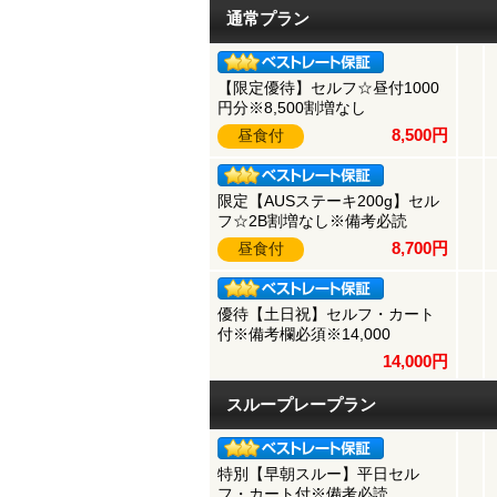
通常プラン
【限定優待】セルフ☆昼付1000
円分※8,500割増なし
8,500円
昼食付
限定【AUSステーキ200g】セル
フ☆2B割増なし※備考必読
8,700円
昼食付
優待【土日祝】セルフ・カート
付※備考欄必須※14,000
14,000円
スループレープラン
特別【早朝スルー】平日セル
フ・カート付※備考必読