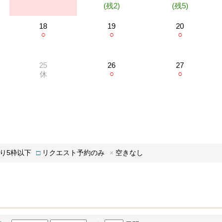
(残2)
(残5)
18
19
20
○
○
○
25
26
27
○
○
休
り5枠以下
□
リクエスト予約のみ
×
空きなし