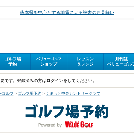
熊本県を中心とする地震による被害のお見舞い
ゴルフ場
レッスン
月刊誌
バリューゴルフ
予約
ショップ
＆レンジ
バリューゴル
必要です。登録済みの方はログインをしてください。
ーゴルフ
>
ゴルフ場予約
>
くまもと中央カントリークラブ