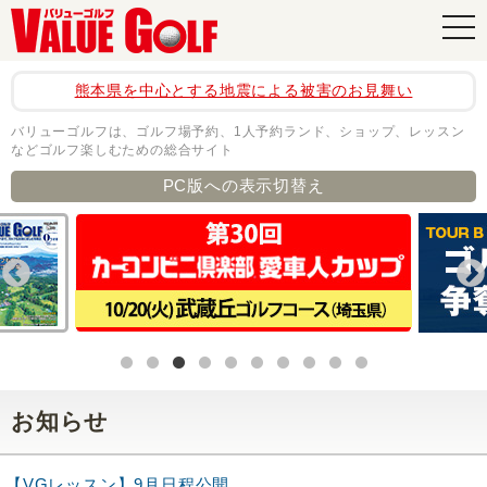
navi
熊本県を中心とする地震による被害のお見舞い
バリューゴルフは、ゴルフ場予約、1人予約ランド、ショップ、レッスン
などゴルフ楽しむための総合サイト
PC版への表示切替え
お知らせ
【VGレッスン】9月日程公開