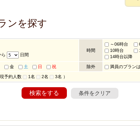
プランを探す
～06時台
時間
10時台
から
日間
14時台以降
金
土
日
祝
除外
満員のプラン
 現予約人数
1名
2名
3名
）
検索をする
条件をクリア