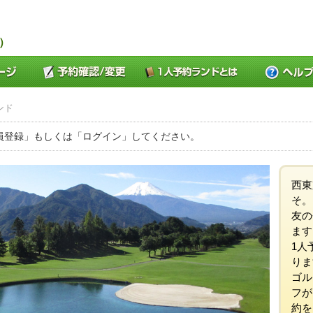
）
ンド
員登録」もしくは「ログイン」してください。
西東
そ。
友の
ます
1人
りま
ゴル
フが
約を