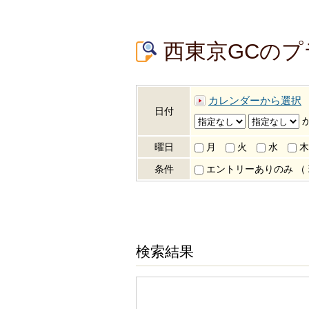
西東京GCの
カレンダーから選択
日付
曜日
月
火
水
木
条件
エントリーありのみ
（
検索結果