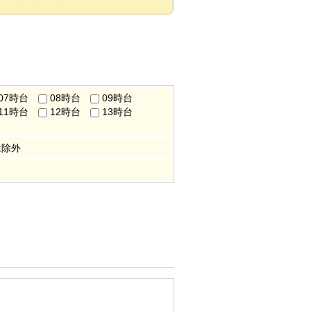
07時台
08時台
09時台
11時台
12時台
13時台
は除外