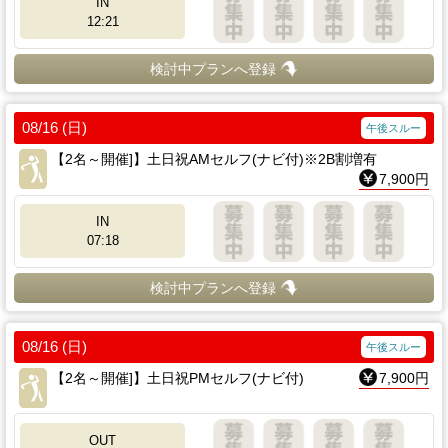
IN
12:21
検討中プランへ登録
08/16 (日)
午後スルー
【2名～開催]】土日祝AMセルフ(ナビ付)※2B割増有
7,900円
IN
07:18
検討中プランへ登録
08/16 (日)
午後スルー
【2名～開催]】土日祝PMセルフ(ナビ付)
7,900円
OUT