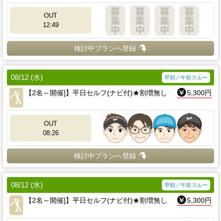
OUT
12:49
検討中プランへ登録
08/12 (水)
早朝／午前スルー
【2名～開催]】平日セルフ(ナビ付)★割増無し
5,300円
OUT
08:26
検討中プランへ登録
08/12 (水)
早朝／午前スルー
【2名～開催]】平日セルフ(ナビ付)★割増無し
5,300円