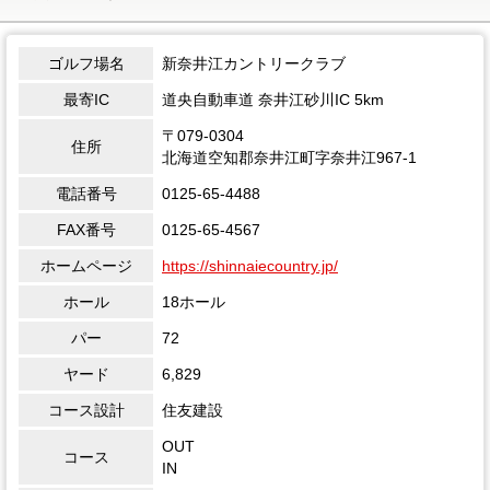
ゴルフ場名
新奈井江カントリークラブ
最寄IC
道央自動車道 奈井江砂川IC 5km
〒079-0304
住所
北海道空知郡奈井江町字奈井江967-1
電話番号
0125-65-4488
FAX番号
0125-65-4567
ホームページ
https://shinnaiecountry.jp/
ホール
18ホール
パー
72
ヤード
6,829
コース設計
住友建設
OUT
コース
IN