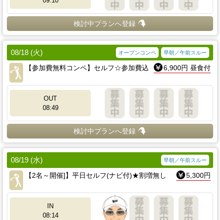
09:10
検討中プランへ登録
08/18 (火)
オープンコンペ
早朝／午前スルー
【参加費無料コンペ】セルフ☆参加費込
6,900円 昼食付
OUT
08:49
検討中プランへ登録
08/19 (水)
早朝／午前スルー
【2名～開催]】平日セルフ(ナビ付)★割増無し
5,300円
IN
08:14