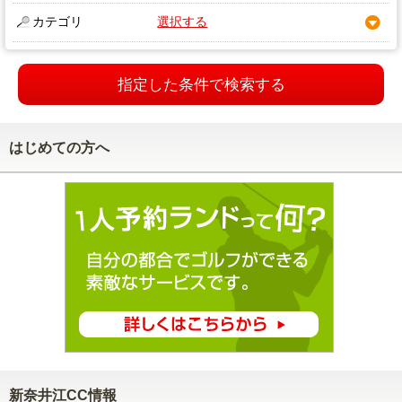
カテゴリ
選択する
指定した条件で検索する
はじめての方へ
新奈井江CC情報