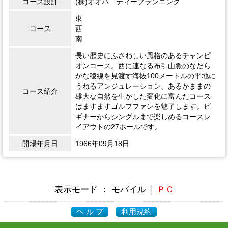
コース設計
(株)オオバ ティープランニング
東
コース
西
南
長い歴史にふさわしい風格のあるチャンピ
オンコース。西に連なる布引山脈のなだら
かな稜線を見渡す海抜100メートルの平地に
うねるアンジュレーション、あるがままの
コース紹介
雄大な自然を生かした変化に富んだコース
はますますゴルフファンを魅了します。ビ
ギナーからシングルまで楽しめるコースレ
イアウトの27ホールです。
開場年月日
1966年09月18日
表示モード ： モバイル │
ＰＣ
ヘ ル プ
利用規約