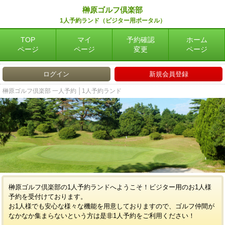
榊原ゴルフ倶楽部
1人予約ランド（ビジター用ポータル）
TOP
マイ
予約確認
ホーム
ページ
ページ
変更
ページ
ログイン
新規会員登録
榊原ゴルフ倶楽部 一人予約 │1人予約ランド
榊原ゴルフ倶楽部の1人予約ランドへようこそ！ビジター用のお1人様
予約を受付けております。
お1人様でも安心な様々な機能を用意しておりますので、ゴルフ仲間が
なかなか集まらないという方は是非1人予約をご利用ください！