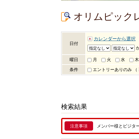
オリムピック
カレンダーから選択
日付
曜日
月
火
水
木
条件
エントリーありのみ
（
検索結果
注意事項
メンバー様とビジタ