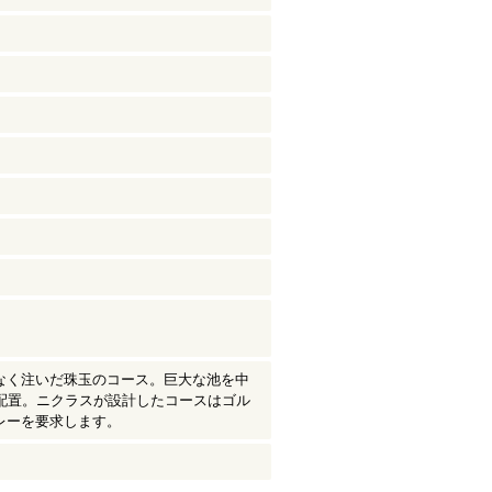
なく注いだ珠玉のコース。巨大な池を中
配置。ニクラスが設計したコースはゴル
レーを要求します。