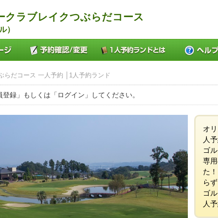
ークラブレイクつぶらだコース
ル）
らだコース 一人予約 │1人予約ランド
員登録」もしくは「ログイン」してください。
オリ
人予
ゴル
専用
た！
らず
ゴル
人予