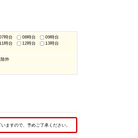
す
07時台
08時台
09時台
11時台
12時台
13時台
は除外
ざいますので、予めご了承ください。