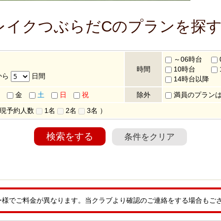
レイクつぶらだCのプランを探
～06時台
時間
10時台
から
日間
14時台以降
金
土
日
祝
除外
満員のプラン
 現予約人数
1名
2名
3名
）
検索をする
条件をクリア
ー様でご料金が異なります。当クラブより確認のご連絡をする場合もご