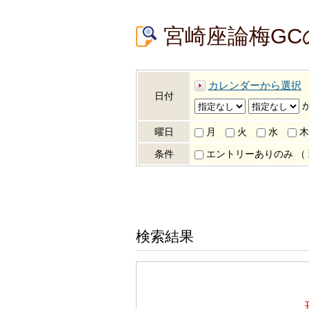
宮崎座論梅G
カレンダーから選択
日付
曜日
月
火
水
木
条件
エントリーありのみ
（
検索結果