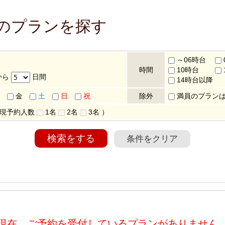
Cのプランを探す
～06時台
時間
10時台
から
日間
14時台以降
金
土
日
祝
除外
満員のプラン
 現予約人数
1名
2名
3名
）
検索をする
条件をクリア
現在、ご予約を受付しているプランがありません