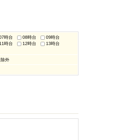
07時台
08時台
09時台
11時台
12時台
13時台
は除外
。