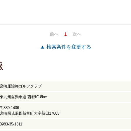
前へ
1
次へ
▲ 検索条件を変更する
報
宮崎座論梅ゴルフクラブ
東九州自動車道 西都IC 8km
〒889-1406
宮崎県児湯郡新富町大字新田17605
0983-35-1311