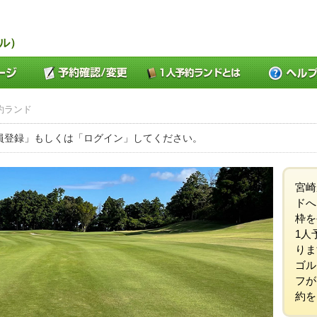
ル）
約ランド
員登録」もしくは「ログイン」してください。
宮崎
ドへ
枠を
1人
りま
ゴル
フが
約を