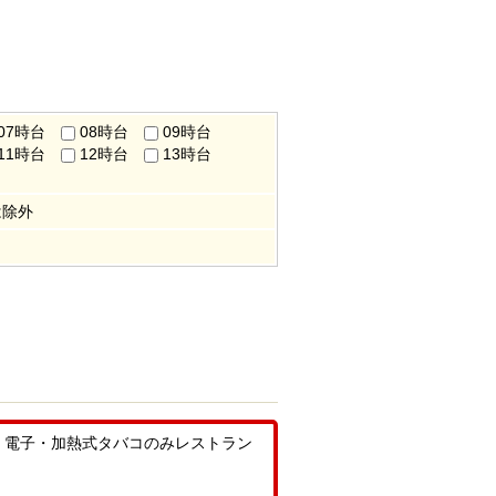
07時台
08時台
09時台
11時台
12時台
13時台
は除外
、電子・加熱式タバコのみレストラン