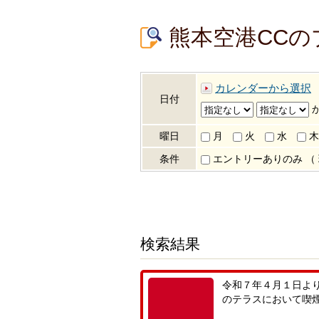
熊本空港CCの
カレンダーから選択
日付
曜日
月
火
水
木
条件
エントリーありのみ
（
検索結果
令和７年４月１日よ
のテラスにおいて喫