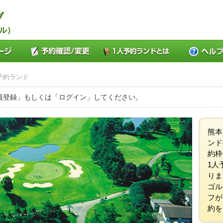
ブ
ル）
予約ランド
員登録」もしくは「ログイン」してください。
熊本
ンド
約枠
1人
りま
ゴル
フが
約を