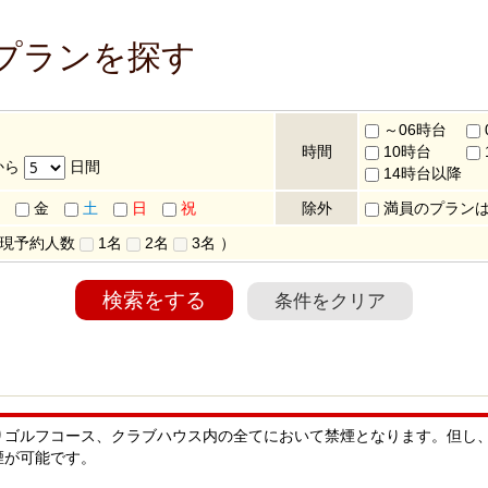
プランを探す
～06時台
時間
10時台
から
日間
14時台以降
金
土
日
祝
除外
満員のプラン
 現予約人数
1名
2名
3名
）
検索をする
条件をクリア
りゴルフコース、クラブハウス内の全てにおいて禁煙となります。但し
煙が可能です。