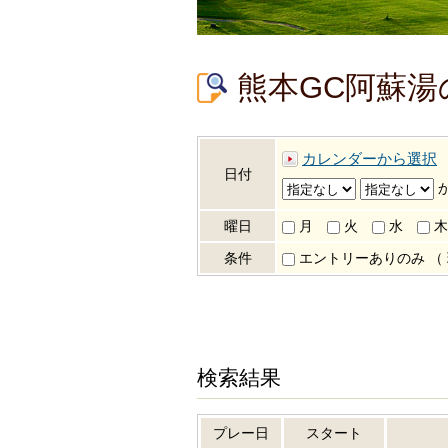
熊本GC阿蘇
カレンダーから選択
日付
曜日
月
火
水
木
条件
エントリーありのみ
（
検索結果
プレー日
スタート