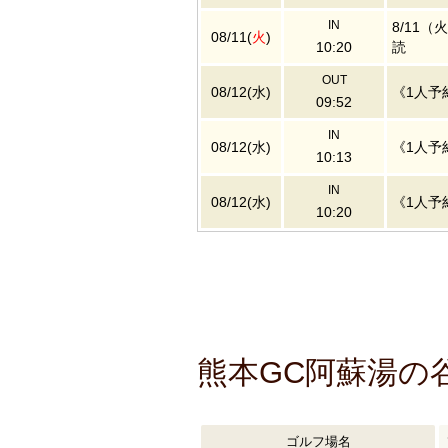
IN
8/11
08/11(
火
)
10:20
読
OUT
08/12(水)
《1人予
09:52
IN
08/12(水)
《1人予
10:13
IN
08/12(水)
《1人予
10:20
熊本GC阿蘇湯の
ゴルフ場名