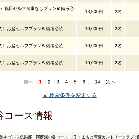
（火）祝日セルフ食事なしプラン※備考必
13,500円
2名
約》お盆セルフプラン※備考必読
10,000円
2名
約》お盆セルフプラン※備考必読
10,000円
2名
約》お盆セルフプラン※備考必読
10,000円
2名
前へ
1
2
3
4
5
6
...
14
次へ
▲ 検索条件を変更する
谷コース情報
熊本ゴルフ倶樂部 阿蘇湯の谷コース（旧 くまもと阿蘇カントリークラブ 