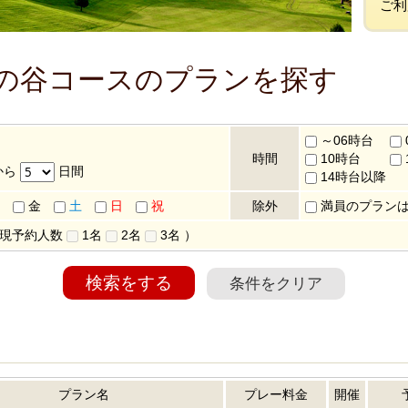
ご利
湯の谷コースのプランを探す
～06時台
時間
10時台
から
日間
14時台以降
金
土
日
祝
除外
満員のプラン
 現予約人数
1名
2名
3名
）
検索をする
条件をクリア
プラン名
プレー料金
開催