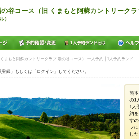
の谷コース（旧 くまもと阿蘇カントリークラ
ル）
くまもと阿蘇カントリークラブ 湯の谷コース） 一人予約 │1人予約ランド
員登録」もしくは「ログイン」してください。
熊本
の1
1人
約を
すの
フに
した