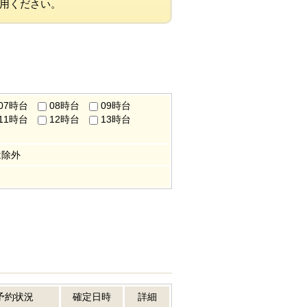
用ください。
07時台
08時台
09時台
11時台
12時台
13時台
は除外
予約状況
確定日時
詳細