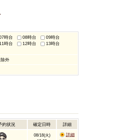
す
07時台
08時台
09時台
11時台
12時台
13時台
は除外
予約状況
確定日時
詳細
詳細
08/18(火)