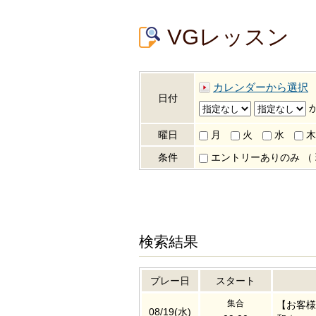
VGレッスン
カレンダーから選択
日付
曜日
月
火
水
木
条件
エントリーありのみ
（
検索結果
プレー日
スタート
集合
【お客様
08/19(水)