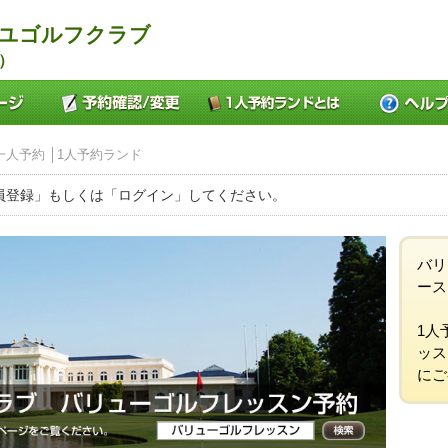
ーユゴルフクラブ
）
人予約 │1人予約ランド
員登録」もしくは「ログイン」してください。
バリ
ース
1人
ッス
にご