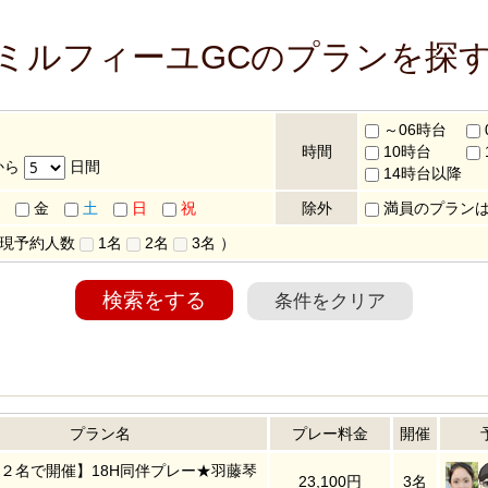
 ミルフィーユGCのプランを探
～06時台
時間
10時台
から
日間
14時台以降
金
土
日
祝
除外
満員のプラン
 現予約人数
1名
2名
3名
）
検索をする
条件をクリア
プラン名
プレー料金
開催
２名で開催】18H同伴プレー★羽藤琴
23,100円
3名