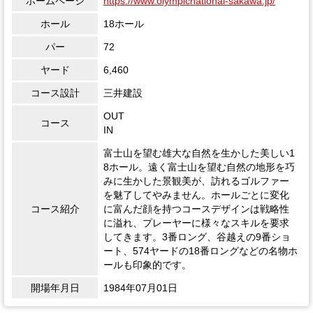
ホームページ
https://www.olympicnational-sakawa.jp/
ホール
18ホール
パー
72
ヤード
6,460
コース設計
三井建設
OUT
コース
IN
富士山を望む雄大な自然を生かした美しい1
8ホール。遠く富士山を望む自然の地形を巧
みに生かした景観美が、訪れるゴルファー
を魅了してやみません。ホールごとに変化
コース紹介
に富んだ顔を持つコースデザインは戦略性
に溢れ、プレーヤーに様々なスキルを要求
してきます。3番ロング、谷越えの9番ショ
ート、574ヤードの18番ロングなどの名物ホ
ールも印象的です。
開場年月日
1984年07月01日