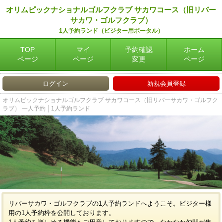
オリムピックナショナルゴルフクラブ サカワコース（旧リバー
サカワ・ゴルフクラブ）
1人予約ランド（ビジター用ポータル）
TOP
マイ
予約確認
ホーム
ページ
ページ
変更
ページ
ログイン
新規会員登録
オリムピックナショナルゴルフクラブ サカワコース（旧リバーサカワ・ゴルフク
ラブ） 一人予約 │1人予約ランド
リバーサカワ・ゴルフクラブの1人予約ランドへようこそ。ビジター様
用の1人予約枠を公開しております。