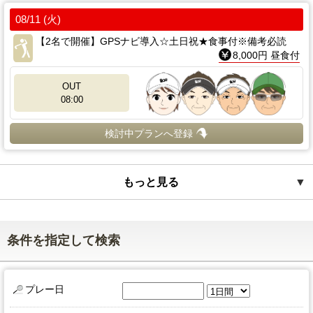
08/11 (火)
【2名で開催】GPSナビ導入☆土日祝★食事付※備考必読
8,000円 昼食付
OUT
08:00
検討中プランへ登録
もっと見る
▼
条件を指定して検索
プレー日