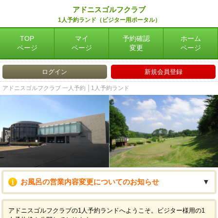
アドニスゴルフクラブ
1人予約ランド（ビジター用ポータル）
TOP
マイ
予約確認
ホーム
ページ
ページ
変更
ページ
ログイン
新規会員登録
アドニスゴルフクラブ 一人予約 │1人予約ランド
お風呂の営業内容変更についてのお知らせ
▼
アドニスゴルフクラブの1人予約ランドへようこそ。ビジター様用の1