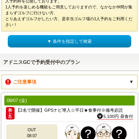
人予約枠を公開しております。
1人予約を楽しめる機能もご用意しておりますので、なかなか仲間が集
まらずゴルフに行けない方、
とりあえずゴルフがしたい方、是非当ゴルフ場の1人予約をご利用くだ
さい！
▼ 条件を指定して検索
アドニスGCで予約受付中のプラン
ご注意事項
▼
08/07 (金)
【2名で開催】GPSナビ導入☆平日★食事付※備考必読
5,100円 昼食付
OUT
08:07