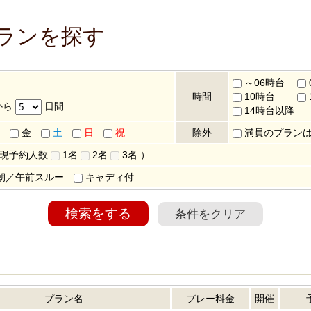
プランを探す
～06時台
時間
10時台
から
日間
14時台以降
金
土
日
祝
除外
満員のプラン
 現予約人数
1名
2名
3名
）
朝／午前スルー
キャディ付
検索をする
条件をクリア
プラン名
プレー料金
開催