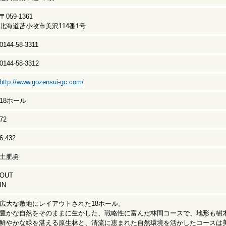
〒059-1361
北海道苫小牧市美沢114番1号
0144-58-3311
0144-58-3312
http://www.gozensui-gc.com/
18ホール
72
6,432
土肥勇
OUT
IN
広大な敷地にレイアウトされた18ホール。
豊かな自然をそのままに生かした、戦略性に富んだ林間コースで、地形も樹
鮮やかな緑を湛える原生林と、清流に恵まれた自然環境を活かしたコースは