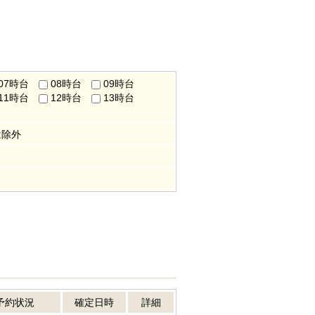
07時台
08時台
09時台
11時台
12時台
13時台
は除外
予約状況
確定日時
詳細