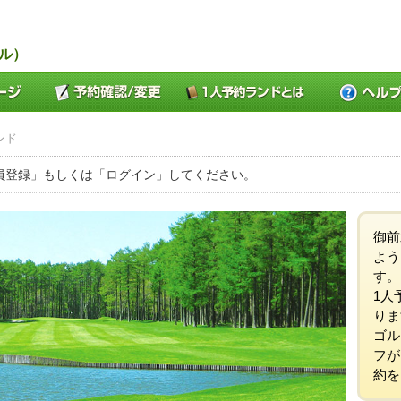
ル）
ンド
員登録」もしくは「ログイン」してください。
御前
よう
す。
1人
りま
ゴル
フが
約を