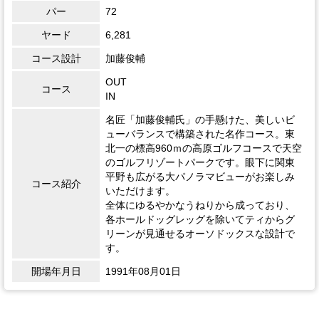
パー
72
ヤード
6,281
コース設計
加藤俊輔
OUT
コース
IN
名匠「加藤俊輔氏」の手懸けた、美しいビ
ューバランスで構築された名作コース。東
北一の標高960ｍの高原ゴルフコースで天空
のゴルフリゾートパークです。眼下に関東
平野も広がる大パノラマビューがお楽しみ
コース紹介
いただけます。
全体にゆるやかなうねりから成っており、
各ホールドッグレッグを除いてティからグ
リーンが見通せるオーソドックスな設計で
す。
開場年月日
1991年08月01日