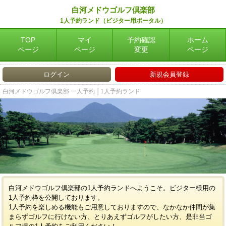
白河メドウゴルフ倶楽部
1人予約ランド（ビジター用ポータル）
TOP
マイ
予約確認
ホーム
ページ
ページ
変更
ページ
ログイン
新規会員登録
白河メドウゴルフ倶楽部 一人予約 │1人予約ランド
白河メドウゴルフ倶楽部の1人予約ランドへようこそ。ビジター様用の
1人予約枠を公開しております。
1人予約を楽しめる機能もご用意しておりますので、なかなか仲間が集
まらずゴルフに行けない方、とりあえずゴルフがしたい方、是非当ゴ