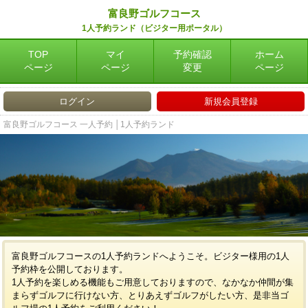
富良野ゴルフコース
1人予約ランド（ビジター用ポータル）
TOP
マイ
予約確認
ホーム
ページ
ページ
変更
ページ
ログイン
新規会員登録
富良野ゴルフコース 一人予約 │1人予約ランド
富良野ゴルフコースの1人予約ランドへようこそ。ビジター様用の1人
予約枠を公開しております。
1人予約を楽しめる機能もご用意しておりますので、なかなか仲間が集
まらずゴルフに行けない方、とりあえずゴルフがしたい方、是非当ゴ