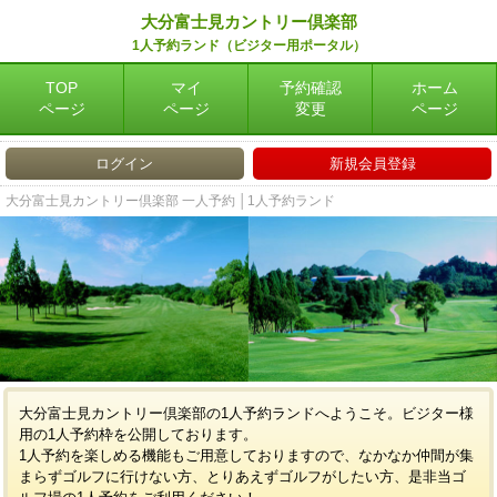
大分富士見カントリー倶楽部
1人予約ランド（ビジター用ポータル）
TOP
マイ
予約確認
ホーム
ページ
ページ
変更
ページ
ログイン
新規会員登録
大分富士見カントリー倶楽部 一人予約 │1人予約ランド
大分富士見カントリー倶楽部の1人予約ランドへようこそ。ビジター様
用の1人予約枠を公開しております。
1人予約を楽しめる機能もご用意しておりますので、なかなか仲間が集
まらずゴルフに行けない方、とりあえずゴルフがしたい方、是非当ゴ