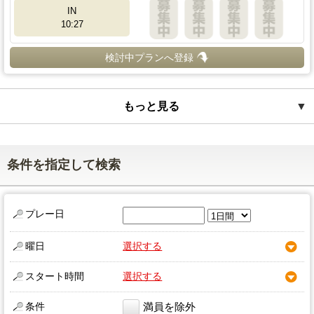
IN
10:27
検討中プランへ登録
もっと見る
▼
条件を指定して検索
プレー日
曜日
選択する
スタート時間
選択する
条件
満員を除外