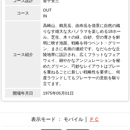
コース設計
金子安三
OUT
コース
IN
高崎山、鶴見岳、由布岳を借景に自然の織
りなす雄大な大パノラマを楽しめる18ホー
ル。芝生、木々の緑、白砂、空の青さを鮮
明に映す池面、戦略を待つベント・グリー
ン、まさに名画の連続です。なだらかな丘
コース紹介
陵地帯に設計され、広くフラットなフェア
ウェイ、細やかなアンジュレーションを秘
めたグリーン、巧妙なレイアウトはプレー
を重ねるごとに新しい戦略性を要求し、何
度ラウンドしてもプレーヤーの意欲を駆り
立てます。
開場年月日
1975年05月01日
表示モード ： モバイル │
ＰＣ