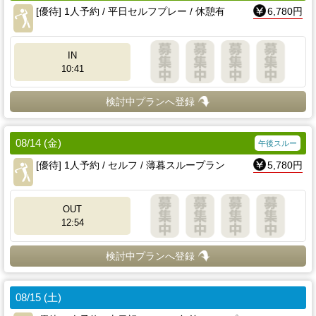
[優待] 1人予約 / 平日セルフプレー / 休憩有
6,780円
IN
10:41
検討中プランへ登録
08/14 (金)
午後スルー
[優待] 1人予約 / セルフ / 薄暮スループラン
5,780円
OUT
12:54
検討中プランへ登録
08/15 (土)