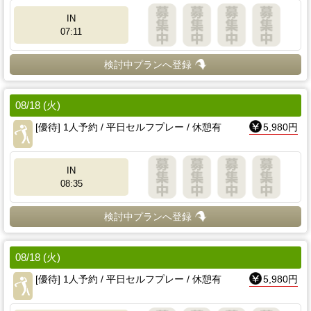
IN
07:11
検討中プランへ登録
08/18 (火)
[優待] 1人予約 / 平日セルフプレー / 休憩有
5,980円
IN
08:35
検討中プランへ登録
08/18 (火)
[優待] 1人予約 / 平日セルフプレー / 休憩有
5,980円