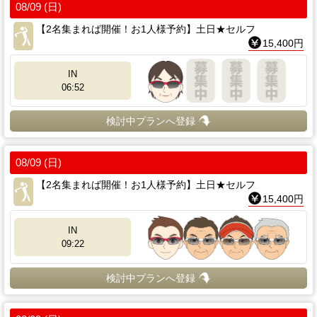
08/09 (日)
【2名集まれば開催！お1人様予約】土日★セルフ
15,400円
IN
06:52
検討中プランへ登録
08/09 (日)
【2名集まれば開催！お1人様予約】土日★セルフ
15,400円
IN
09:22
検討中プランへ登録