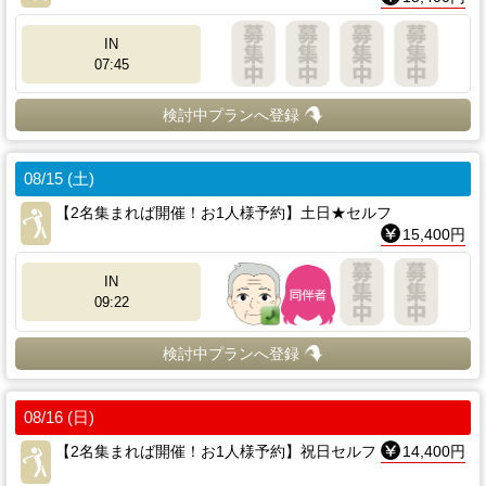
IN
07:45
検討中プランへ登録
08/15 (土)
【2名集まれば開催！お1人様予約】土日★セルフ
15,400円
IN
09:22
検討中プランへ登録
08/16 (日)
【2名集まれば開催！お1人様予約】祝日セルフ
14,400円