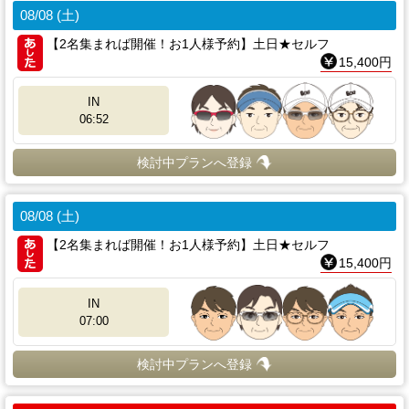
08/08 (土)
【2名集まれば開催！お1人様予約】土日★セルフ
15,400円
IN
06:52
検討中プランへ登録
08/08 (土)
【2名集まれば開催！お1人様予約】土日★セルフ
15,400円
IN
07:00
検討中プランへ登録