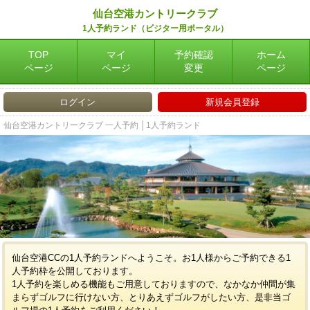
仙台空港カントリークラブ
1人予約ランド（ビジター用ポータル）
TOP
マイ
予約確認
ホーム
ページ
ページ
変更
ページ
ログイン
新規会員登録
仙台空港カントリークラブ 一人予約 │1人予約ランド
仙台空港CCの1人予約ランドへようこそ。お1人様からご予約できる1
人予約枠を公開しております。
1人予約を楽しめる機能もご用意しておりますので、なかなか仲間が集
まらずゴルフに行けない方、とりあえずゴルフがしたい方、是非当ゴ