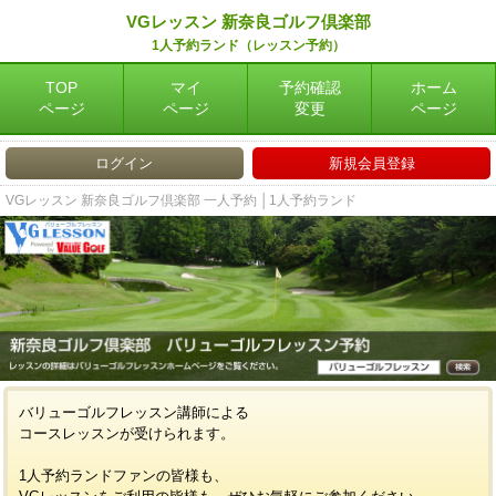
VGレッスン 新奈良ゴルフ倶楽部
1人予約ランド（レッスン予約）
TOP
マイ
予約確認
ホーム
ページ
ページ
変更
ページ
ログイン
新規会員登録
VGレッスン 新奈良ゴルフ倶楽部 一人予約 │1人予約ランド
バリューゴルフレッスン講師による
コースレッスンが受けられます。
1人予約ランドファンの皆様も、