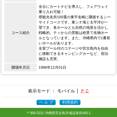
全台にカートナビを導入し、フェアウェイ
乗り入れ可能！
県観光名所100選の東平名崎に隣接するシー
サイドコースです。東シナ海と太平洋が一
望でき、各ホールとも自然の地形を活かし
コース紹介
戦略的。ティからの景観は絶景で名物ホー
ルとなっています。また、沖縄県内で1番長
いホールがあります。
全室プール付のコテージや宮古島内を自由
に移動できるキャンピングカーなど、宿泊
施設も充実。
開場年月日
1996年12月01日
表示モード ： モバイル │
ＰＣ
ヘ ル プ
利用規約
〒906-0101 沖縄県宮古島市城辺保良940-1