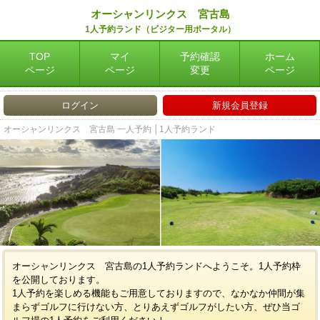
オーシャンリンクス 宮古島
1人予約ランド（ビジター用ポータル）
TOP
マイ
予約確認
ホーム
ページ
ページ
変更
ページ
ログイン
新規会員登録
オーシャンリンクス 宮古島 一人予約 │1人予約ランド
オーシャンリンクス 宮古島の1人予約ランドへようこそ。1人予約枠
を公開しております。
1人予約を楽しめる機能もご用意しておりますので、なかなか仲間が集
まらずゴルフに行けない方、とりあえずゴルフがしたい方、ぜひ当ゴ