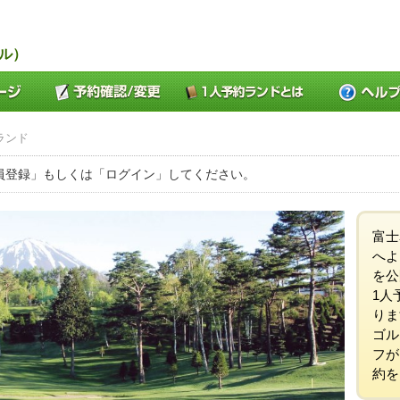
ル）
ランド
員登録」もしくは「ログイン」してください。
富士
へよ
を公
1人
りま
ゴル
フが
約を