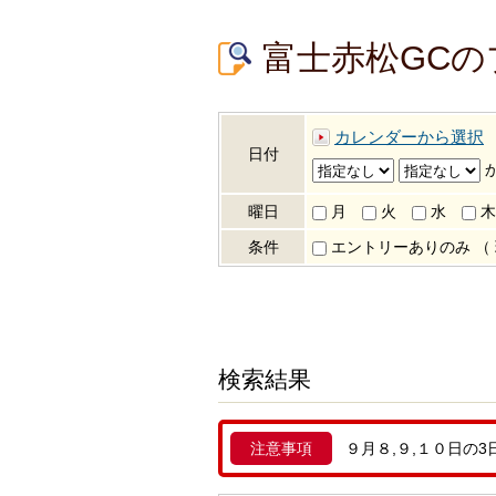
富士赤松GC
カレンダーから選択
日付
曜日
月
火
水
木
条件
エントリーありのみ
（
検索結果
注意事項
９月８,９,１０日の