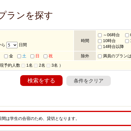
のプランを探す
～06時台
時間
10時台
から
日間
14時台以降
金
土
日
祝
除外
満員のプラン
 現予約人数
1名
2名
3名
）
検索をする
条件をクリア
3日間は学生の合宿のため、貸切となります。