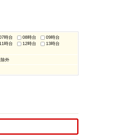
07時台
08時台
09時台
11時台
12時台
13時台
は除外