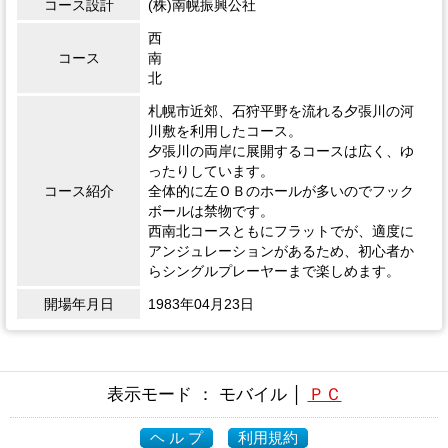
コース設計
(株)南幌振興公社
西
コース
南
北
札幌市近郊、石狩平野を流れる夕張川の河
川敷を利用したコース。
夕張川の両岸に展開するコースは広く、ゆ
ったりしています。
コース紹介
全体的に左ＯＢのホールが多いのでフック
ボールは禁物です。
西南北コースともにフラットでが、適度に
アンジュレーションがあるため、初心者か
らシングルプレーヤーまで楽しめます。
開場年月日
1983年04月23日
表示モード ： モバイル │
ＰＣ
ヘ ル プ
利用規約