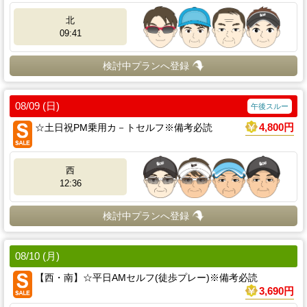
北
09:41
検討中プランへ登録
08/09 (日)
午後スルー
☆土日祝PM乗用カ－トセルフ※備考必読
4,800円
西
12:36
検討中プランへ登録
08/10 (月)
【西・南】☆平日AMセルフ(徒歩プレー)※備考必読
3,690円