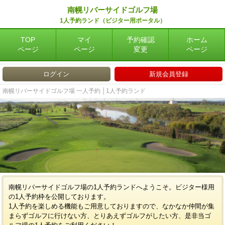
南幌リバーサイドゴルフ場
1人予約ランド（ビジター用ポータル）
TOP
マイ
予約確認
ホーム
ページ
ページ
変更
ページ
ログイン
新規会員登録
南幌リバーサイドゴルフ場 一人予約 │1人予約ランド
南幌リバーサイドゴルフ場の1人予約ランドへようこそ。ビジター様用
の1人予約枠を公開しております。
1人予約を楽しめる機能もご用意しておりますので、なかなか仲間が集
まらずゴルフに行けない方、とりあえずゴルフがしたい方、是非当ゴ